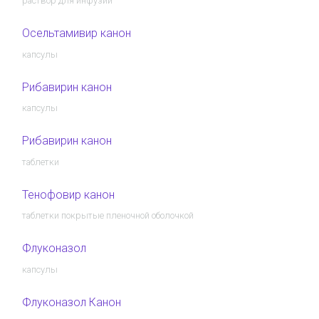
раствор для инфузий
Осельтамивир канон
капсулы
Рибавирин канон
капсулы
Рибавирин канон
таблетки
Тенофовир канон
таблетки покрытые пленочной оболочкой
Флуконазол
капсулы
Флуконазол Канон