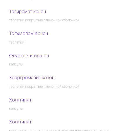
Топирамат канон
таблетки покрытые пленочной оболочкой
Тофизопам Канон
таблетки
Флуоксетин-канон
капсулы
Хлорпромазин канон
таблетки покрытые пленочной оболочкой
Холитилин
капсулы
Холитилин
раствор для внутривенного и внутримышечного введения