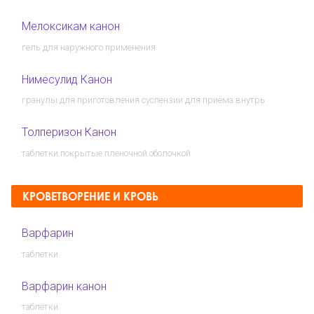
Мелоксикам канон
гель для наружного применения
Нимесулид Канон
гранулы для приготовления суспензии для приема внутрь
Толперизон Канон
таблетки покрытые пленочной оболочкой
КРОВЕТВОРЕНИЕ И КРОВЬ
Варфарин
таблетки
Варфарин канон
таблетки