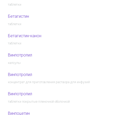
таблетки
Бетагистин
таблетки
Бетагистин-канон
таблетки
Винпотропил
капсулы
Винпотропил
концентрат для приготовления раствора для инфузий
Винпотропил
таблетки покрытые пленочной оболочкой
Винпоцетин