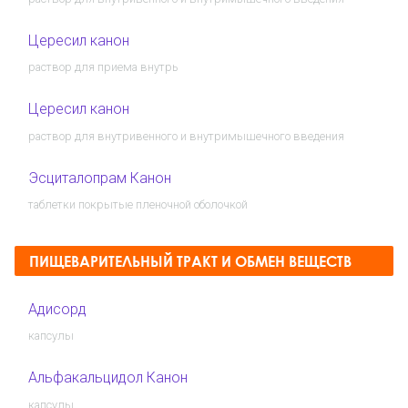
Цересил канон
раствор для приема внутрь
Цересил канон
раствор для внутривенного и внутримышечного введения
Эсциталопрам Канон
таблетки покрытые пленочной оболочкой
ПИЩЕВАРИТЕЛЬНЫЙ ТРАКТ И ОБМЕН ВЕЩЕСТВ
Адисорд
капсулы
Альфакальцидол Канон
капсулы