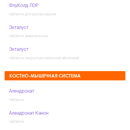
ФлуКолд ЛОР
таблетки для рассасывания
Экталуст
таблетки жевательные
Экталуст
таблетки покрытые пленочной оболочкой
КОСТНО-МЫШЕЧНАЯ СИСТЕМА
Алендронат
таблетки
Алендронат Канон
таблетки