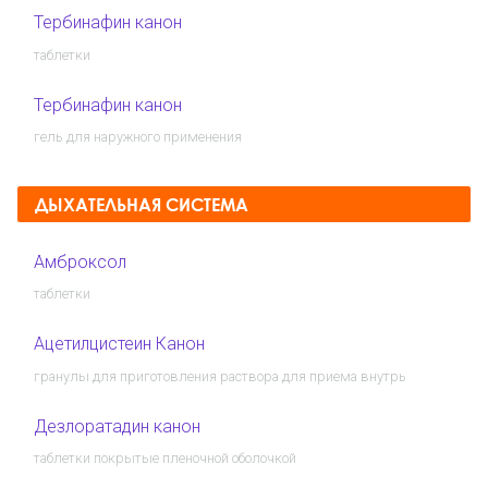
Тербинафин канон
таблетки
Тербинафин канон
гель для наружного применения
ДЫХАТЕЛЬНАЯ СИСТЕМА
Амброксол
таблетки
Ацетилцистеин Канон
гранулы для приготовления раствора для приема внутрь
Дезлоратадин канон
таблетки покрытые пленочной оболочкой