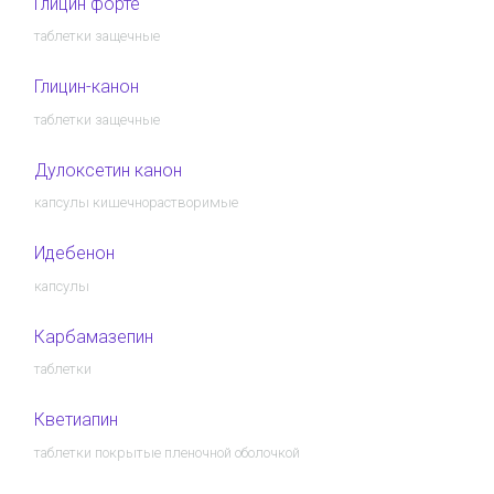
Глицин форте
таблетки защечные
Глицин-канон
таблетки защечные
Дулоксетин канон
капсулы кишечнорастворимые
Идебенон
капсулы
Карбамазепин
таблетки
Кветиапин
таблетки покрытые пленочной оболочкой