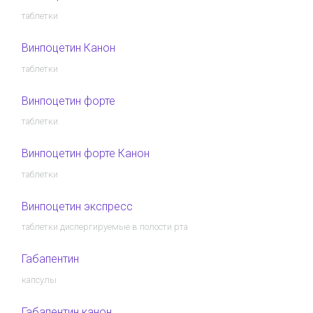
таблетки
Винпоцетин Канон
таблетки
Винпоцетин форте
таблетки
Винпоцетин форте Канон
таблетки
Винпоцетин экспресс
таблетки диспергируемые в полости рта
Габапентин
капсулы
Габапентин канон