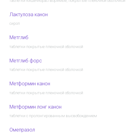
таблетки кишечнорастворимые, покрытые пленочной оболочкой
Лактулоза канон
сироп
Метглиб
таблетки покрытые пленочной оболочкой
Метглиб форс
таблетки покрытые пленочной оболочкой
Метформин канон
таблетки покрытые пленочной оболочкой
Метформин лонг канон
таблетки с пролонгированным высвобождением
Омепразол