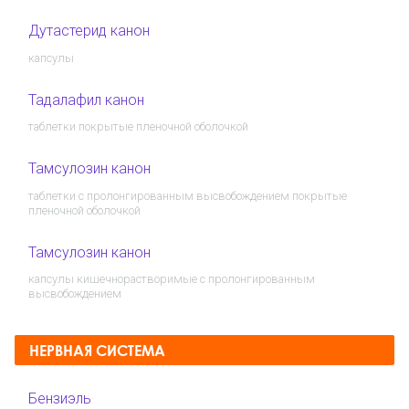
Дутастерид канон
капсулы
Тадалафил канон
таблетки покрытые пленочной оболочкой
Тамсулозин канон
таблетки с пролонгированным высвобождением покрытые
пленочной оболочкой
Тамсулозин канон
капсулы кишечнорастворимые с пролонгированным
высвобождением
НЕРВНАЯ СИСТЕМА
Бензиэль