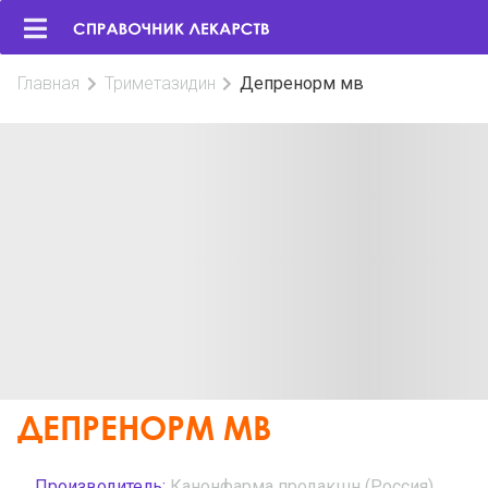
Главная
Триметазидин
Депренорм мв
ДЕПРЕНОРМ МВ
Производитель:
Канонфарма продакшн (Россия)