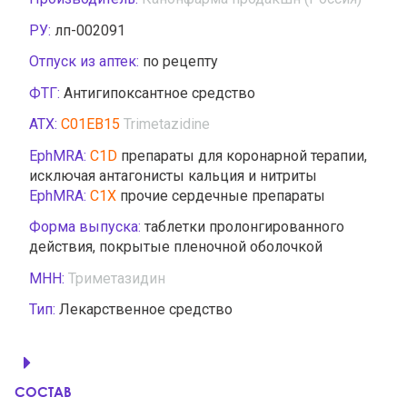
РУ:
лп-002091
Отпуск из аптек:
по рецепту
ФТГ:
Антигипоксантное средство
АТХ:
C01EB15
Trimetazidine
EphMRA:
C1D
препараты для коронарной терапии,
исключая антагонисты кальция и нитриты
EphMRA:
C1X
прочие сердечные препараты
Форма выпуска:
таблетки пролонгированного
действия, покрытые пленочной оболочкой
МНН:
Триметазидин
Тип:
Лекарственное средство
СОСТАВ