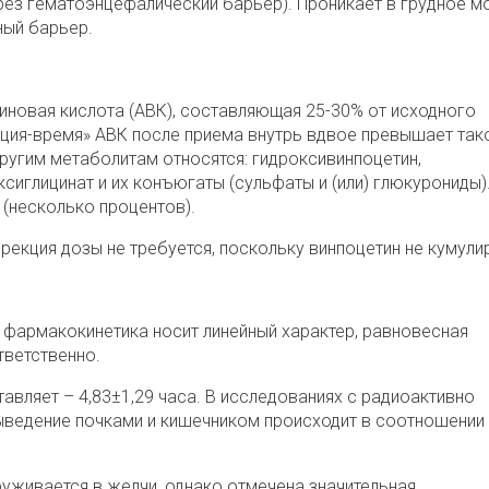
рез гематоэнцефалический барьер). Проникает в грудное м
рный барьер.
новая кислота (АВК), составляющая 25-30% от исходного
ация-время» АВК после приема внутрь вдвое превышает та
другим метаболитам относятся: гидроксивинпоцетин,
сиглицинат и их конъюгаты (сульфаты и (или) глюкурониды)
(несколько процентов).
рекция дозы не требуется, поскольку винпоцетин не кумулир
г фармакокинетика носит линейный характер, равновесная
тветственно.
тавляет – 4,83±1,29 часа. В исследованиях с радиоактивно
ыведение почками и кишечником происходит в соотношении
уживается в желчи, однако отмечена значительная