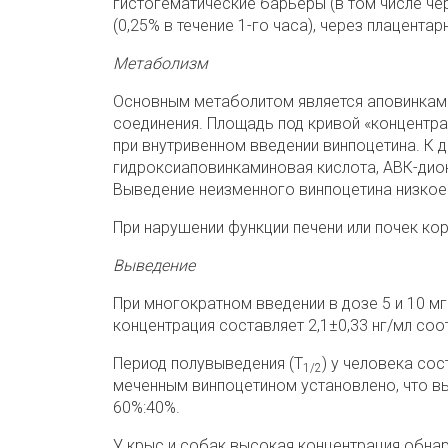
гистогематические барьеры (в том числе че
(0,25% в течение 1-го часа), через плацента
Метаболизм
Основным метаболитом является аповинками
соединения. Площадь под кривой «концентр
при внутривенном введении винпоцетина. К 
гидроксиаповинкаминовая кислота,
АВК-диок
Выведение неизменного винпоцетина низкое 
При нарушении функции печени или почек кор
Выведение
При многократном введении в дозе 5 и 10 м
концентрация составляет 2,1±0,33 нг/мл соо
Период полувыведения (Т
) у человека сос
1/2
меченным винпоцетином установлено, что в
60%:40%.
У крыс и собак высокая концентрация обнар