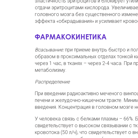
эластичность эритроцитов и блокирует ути
отдачи эритроцитами кислорода. Увеличива
головного мозга без существенного измене
эффекта «обкрадывания» и усиливает крово
ФАРМАКОКИНЕТИКА
Всасывание:
при приеме внутрь быстро и п
образом в проксимальных отделах тонкой ки
через 1 час, в тканях – через 2-4 часа. При
метаболизму.
Распределение
При введении радиоактивно меченого винп
печени и желудочно-кишечном тракте. Миним
введения. Концентрация в головном мозге н
У человека связь с белками плазмы – 66%. 
свидетельствует о высоком связывании с тк
кровотока (50 л/ч), что свидетельствует о 