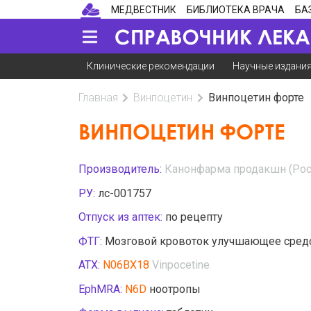
МЕДВЕСТНИК
БИБЛИОТЕКА ВРАЧА
БА
Клинические рекомендации
Научные издани
Главная
Винпоцетин
Винпоцетин форте
ВИНПОЦЕТИН ФОРТЕ
Производитель:
Канонфарма продакшн (Рос
РУ:
лс-001757
Отпуск из аптек:
по рецепту
ФТГ:
Мозговой кровоток улучшающее сред
АТХ:
N06BX18
Vinpocetine
EphMRA:
N6D
ноотропы