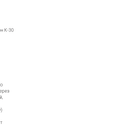
н К-30
го
через
й,
)
т