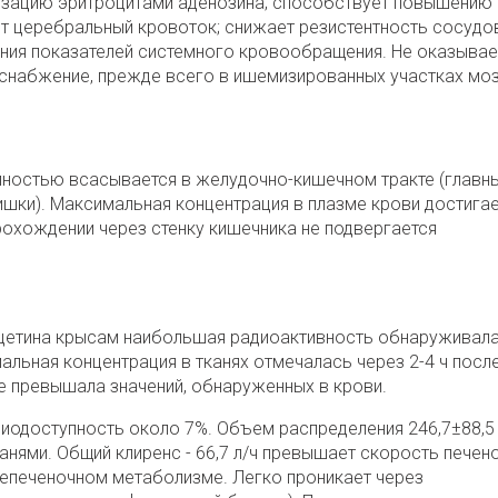
лизацию эритроцитами аденозина; способствует повышению
ет церебральный кровоток; снижает резистентность сосудо
ния показателей системного кровообращения. Не оказывае
снабжение, прежде всего в ишемизированных участках моз
олностью всасывается в желудочно-кишечном тракте (главн
шки). Максимальная концентрация в плазме крови достига
 прохождении через стенку кишечника не подвергается
оцетина крысам наибольшая радиоактивность обнаруживала
альная концентрация в тканях отмечалась через 2-4 ч посл
е превышала значений, обнаруженных в крови.
Биодоступность около 7%. Объем распределения 246,7±88,5 
анями. Общий клиренс - 66,7 л/ч превышает скорость печен
внепеченочном метаболизме. Легко проникает через