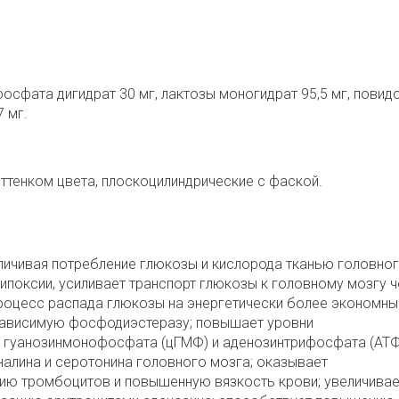
осфата дигидрат 30 мг, лактозы моногидрат 95,5 мг, повидо
7 мг.
ттенком цвета, плоскоцилиндрические с фаской.
личивая потребление глюкозы и кислорода тканью головно
ипоксии, усиливает транспорт глюкозы к головному мозгу 
роцесс распада глюкозы на энергетически более экономны
зависимую фосфодиэстеразу; повышает уровни
 гуанозинмонофосфата (цГМФ) и аденозинтрифосфата (АТФ
алина и серотонина головного мозга; оказывает
цию тромбоцитов и повышенную вязкость крови; увеличивае