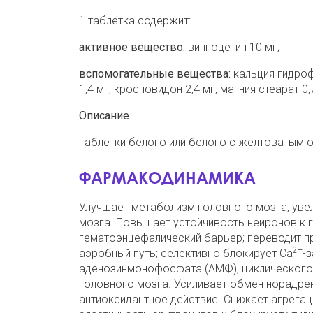
1 таблетка содержит:
активное вещество:
винпоцетин 10 мг;
вспомогательные вещества:
кальция гидроф
1,4 мг, кросповидон 2,4 мг, магния стеарат 0,
Описание
Таблетки белого или белого с желтоватым о
ФАРМАКОДИНАМИКА
Улучшает метаболизм головного мозга, уве
мозга. Повышает устойчивость нейронов к г
гематоэнцефалический барьер; переводит п
2+
аэробный путь; селективно блокирует Са
-
аденозинмонофосфата (АМФ), циклического
головного мозга. Усиливает обмен норадрен
антиоксидантное действие. Снижает агрега