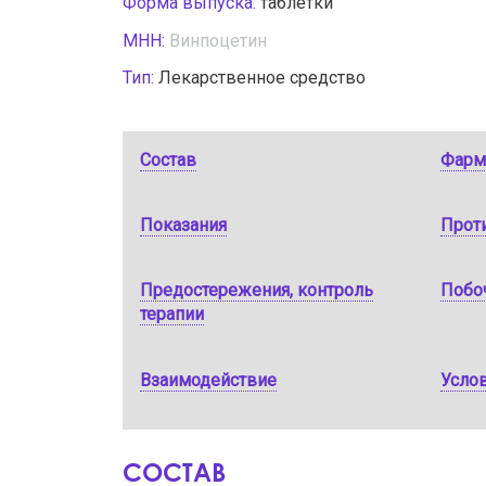
Форма выпуска:
таблетки
МНН:
Винпоцетин
Тип:
Лекарственное средство
Состав
Фарм
Показания
Прот
Предостережения, контроль
Побо
терапии
Взаимодействие
Услов
СОСТАВ