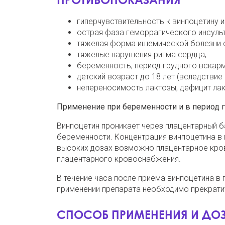
гиперчувствительность к винпоцетину 
острая фаза геморрагического инсульт
тяжелая форма ишемической болезни 
тяжелые нарушения ритма сердца,
беременность, период грудного вскарм
детский возраст до 18 лет (вследствие
непереносимость лактозы, дефицит ла
Применение при беременности и в период 
Винпоцетин проникает через плацентарный б
беременности. Концентрация винпоцетина в п
высоких дозах возможно плацентарное крово
плацентарного кровоснабжения.
В течение часа после приема винпоцетина в 
применении препарата необходимо прекрати
СПОСОБ ПРИМЕНЕНИЯ И ДО