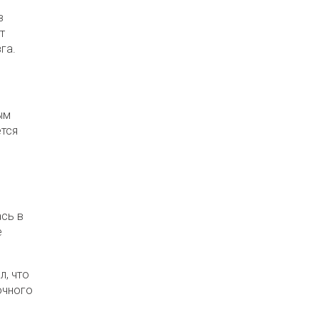
в
т
га.
ым
ется
сь в
е
л, что
очного