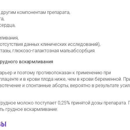
и другим компонентам препарата,
а,
сердца,
ливания,
 отсутствия данных клинических исследований),
ктазы, глюкозо-галактозная мальабсорбция.
грудного вскармливания
арьер и поэтому противопоказан к применению при
лаценте и в крови плода ниже, чем в крови беременной. Пр
течение и спонтанные аборты, вероятно в результате усил
грудное молоко поступает 0,25% принятой дозы препарата. 
ть грудное вскармливание.
ЗЫ