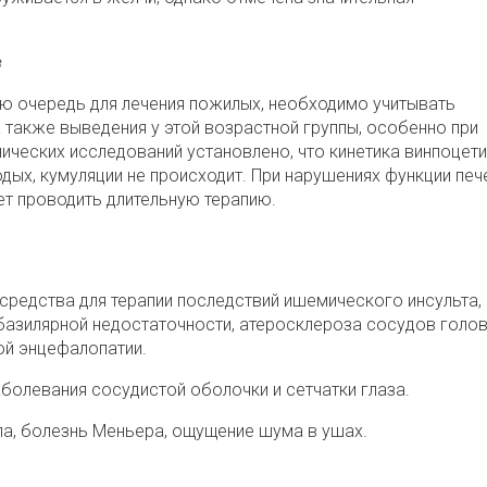
в
ую очередь для лечения пожилых, необходимо учитывать
 также выведения у этой возрастной группы, особенно при
ических исследований установлено, что кинетика винпоцети
дых, кумуляции не происходит. При нарушениях функции печ
ет проводить длительную терапию.
средства для терапии последствий ишемического инсульта,
базилярной недостаточности, атеросклероза сосудов голо
ой энцефалопатии.
болевания сосудистой оболочки и сетчатки глаза.
па, болезнь Меньера, ощущение шума в ушах.