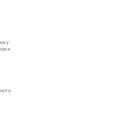
на у
ени и
вного