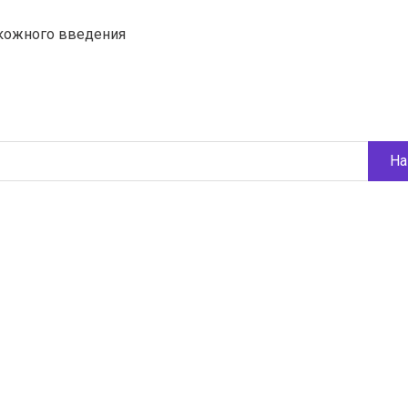
дкожного введения
На