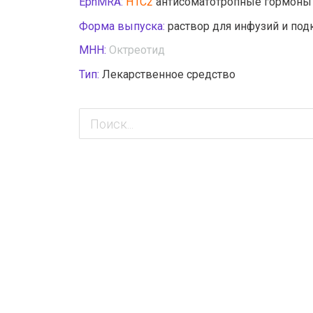
EphMRA:
H1C2
антисоматотропные гормоны
Форма выпуска:
раствор для инфузий и по
МНН:
Октреотид
Тип:
Лекарственное средство