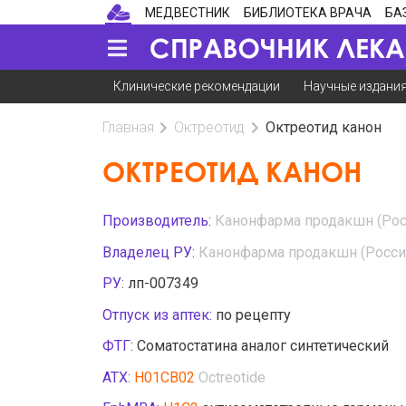
МЕДВЕСТНИК
БИБЛИОТЕКА ВРАЧА
БА
Клинические рекомендации
Научные издани
Главная
Октреотид
Октреотид канон
ОКТРЕОТИД КАНОН
Производитель:
Канонфарма продакшн (Рос
Владелец РУ:
Канонфарма продакшн (Росси
РУ:
лп-007349
Отпуск из аптек:
по рецепту
ФТГ:
Соматостатина аналог синтетический
АТХ:
H01CB02
Octreotide