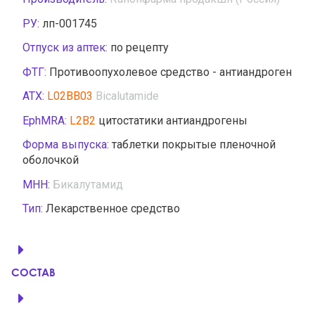
РУ:
лп-001745
Отпуск из аптек:
по рецепту
ФТГ:
Противоопухолевое средство - антиандроген
АТХ:
L02BB03
Bicalutamide
EphMRA:
L2B2
цитостатики антиандрогены
Форма выпуска:
таблетки покрытые пленочной
оболочкой
МНН:
Бикалутамид
Тип:
Лекарственное средство
СОСТАВ