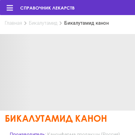
Главная
Бикалутамид
Бикалутамид канон
БИКАЛУТАМИД КАНОН
Производитель:
Канонфарма продакшн (Россия)