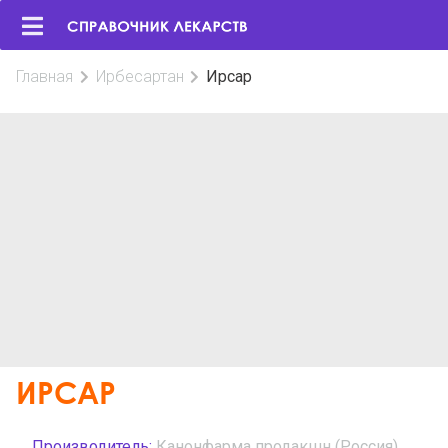
Главная
Ирбесартан
Ирсар
ИРСАР
Производитель:
Канонфарма продакшн (Россия)