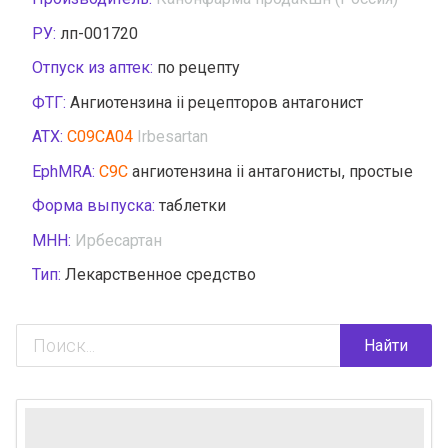
РУ:
лп-001720
Отпуск из аптек:
по рецепту
ФТГ:
Ангиотензина ii рецепторов антагонист
АТХ:
C09CA04
Irbesartan
EphMRA:
C9C
ангиотензина ii антагонисты, простые
Форма выпуска:
таблетки
МНН:
Ирбесартан
Тип:
Лекарственное средство
Найти