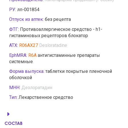
РУ:
лп-001854
Отпуск из аптек:
без рецепта
ФТГ:
Противоаллергическое средство - h1-
гистаминовых рецепторов блокатор
АТХ:
R06AX27
Desloratadine
EphMRA:
R6A
антигистаминные препараты
системные
Форма выпуска:
таблетки покрытые пленочной
оболочкой
МНН:
Дезлоратадин
Тип:
Лекарственное средство
СОСТАВ