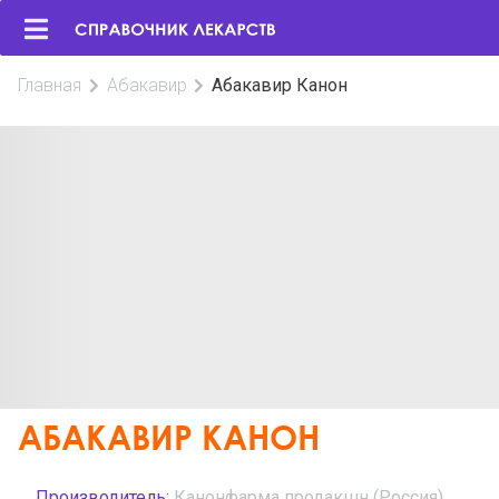
Главная
Абакавир
Абакавир Канон
АБАКАВИР КАНОН
Производитель:
Канонфарма продакшн (Россия)