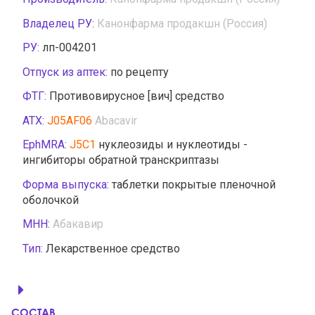
Владелец РУ:
Канонфарма продакшн (Россия)
РУ:
лп-004201
Отпуск из аптек:
по рецепту
ФТГ:
Противовирусное [вич] средство
АТХ:
J05AF06
Abacavir
EphMRA:
J5C1
нуклеозиды и нуклеотиды -
ингибиторы обратной транскриптазы
Форма выпуска:
таблетки покрытые пленочной
оболочкой
МНН:
Абакавир
Тип:
Лекарственное средство
СОСТАВ