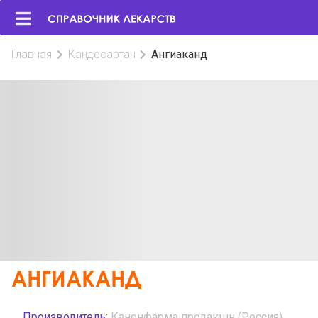
Главная
Кандесартан
Ангиаканд
АНГИАКАНД
Производитель:
Канонфарма продакшн (Россия)