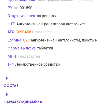
РУ:
лп-001890
Отпуск из аптек:
по рецепту
ФТГ:
Ангиотензина ii рецепторов антагонист
АТХ:
C09CA06
Candesartan
EphMRA:
C9C
ангиотензина ii антагонисты, простые
Форма выпуска:
таблетки
МНН:
Кандесартан
Тип:
Лекарственное средство
СОСТАВ
ФАРМАКОДИНАМИКА