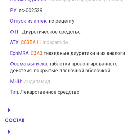
РУ:
лс-002529
Отпуск из аптек:
по рецепту
ФТГ:
Диуретическое средство
АТХ:
C03BA11
Indapamide
EphMRA:
C3A3
тиазидные диуретики и их аналоги
Форма выпуска:
таблетки пролонгированного
действия, покрытые пленочной оболочкой
МНН:
Индапамид
Тип:
Лекарственное средство
СОСТАВ