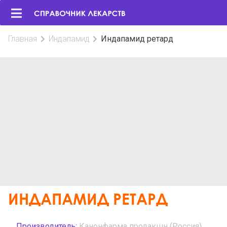
Главная
Индапамид
Индапамид ретард
ИНДАПАМИД РЕТАРД
Производитель:
Канонфарма продакшн (Россия)