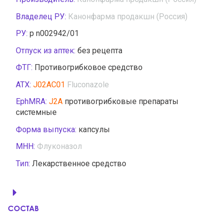
Владелец РУ:
Канонфарма продакшн (Россия)
РУ:
р n002942/01
Отпуск из аптек:
без рецепта
ФТГ:
Противогрибковое средство
АТХ:
J02AC01
Fluconazole
EphMRA:
J2A
противогрибковые препараты
системные
Форма выпуска:
капсулы
МНН:
Флуконазол
Тип:
Лекарственное средство
СОСТАВ