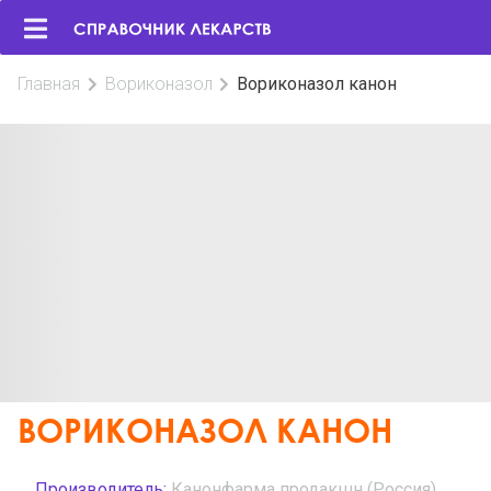
Главная
Вориконазол
Вориконазол канон
ВОРИКОНАЗОЛ КАНОН
Производитель:
Канонфарма продакшн (Россия)