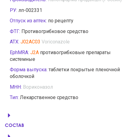
РУ:
лп-002331
Отпуск из аптек:
по рецепту
ФТГ:
Противогрибковое средство
АТХ:
J02AC03
Voriconazole
EphMRA:
J2A
противогрибковые препараты
системные
Форма выпуска:
таблетки покрытые пленочной
оболочкой
МНН:
Вориконазол
Тип:
Лекарственное средство
СОСТАВ