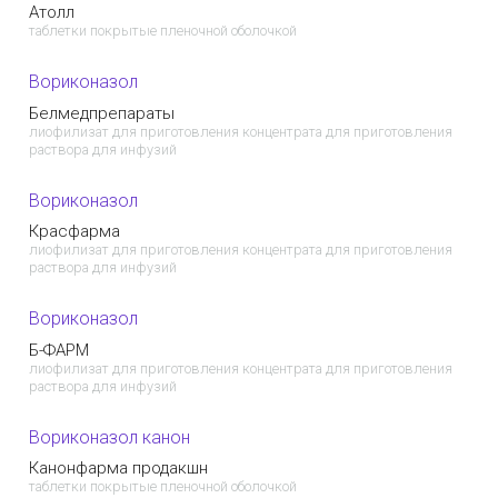
Атолл
таблетки покрытые пленочной оболочкой
Вориконазол
Белмедпрепараты
лиофилизат для приготовления концентрата для приготовления
раствора для инфузий
Вориконазол
Красфарма
лиофилизат для приготовления концентрата для приготовления
раствора для инфузий
Вориконазол
Б-ФАРМ
лиофилизат для приготовления концентрата для приготовления
раствора для инфузий
Вориконазол канон
Канонфарма продакшн
таблетки покрытые пленочной оболочкой