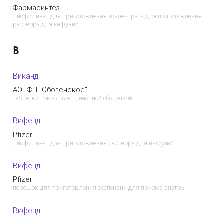
Фармасинтез
лиофилизат для приготовления концентрата для приготовления
раствора для инфузий
В
Виканд
AO "ФП "Оболенское"
таблетки покрытые пленочной оболочкой
Вифенд
Pfizer
лиофилизат для приготовления раствора для инфузий
Вифенд
Pfizer
порошок для приготовления суспензии для приема внутрь
Вифенд