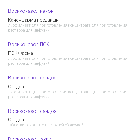
Вориконазол канон
Канонфарма продакшн
лиофилизат для приготовления концентрата для приготовления
раствора для инфузий
Вориконазол ПСК
ПСК Фарма
лиофилизат для приготовления концентрата для приготовления
раствора для инфузий
Вориконазол сандоз
Сандоз
лиофилизат для приготовления концентрата для приготовления
раствора для инфузий
Вориконазол сандоз
Сандоз
таблетки покрытые пленочной оболочкой
Вориконазол-Акри