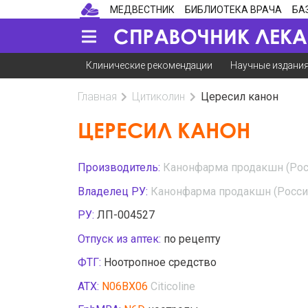
МЕДВЕСТНИК
БИБЛИОТЕКА ВРАЧА
БА
Клинические рекомендации
Научные издани
Главная
Цитиколин
Цересил канон
ЦЕРЕСИЛ КАНОН
Производитель:
Канонфарма продакшн (Рос
Владелец РУ:
Канонфарма продакшн (Росси
РУ:
ЛП-004527
Отпуск из аптек:
по рецепту
ФТГ:
Ноотропное средство
АТХ:
N06BX06
Citicoline