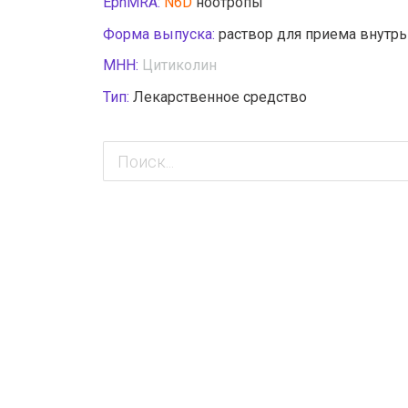
EphMRA:
N6D
ноотропы
Форма выпуска:
раствор для приема внутрь
МНН:
Цитиколин
Тип:
Лекарственное средство