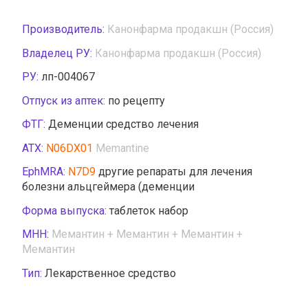
Производитель:
Канонфарма продакшн (Россия)
Владелец РУ:
Канонфарма продакшн (Россия)
РУ:
лп-004067
Отпуск из аптек:
по рецепту
ФТГ:
Деменции средство лечения
АТХ:
N06DX01
Memantine
EphMRA:
N7D9
другие репараты для лечения
болезни альцгеймера (деменции
Форма выпуска:
таблеток набор
МНН:
Мемантин + Мемантин + Мемантин +
Мемантин
Тип:
Лекарственное средство