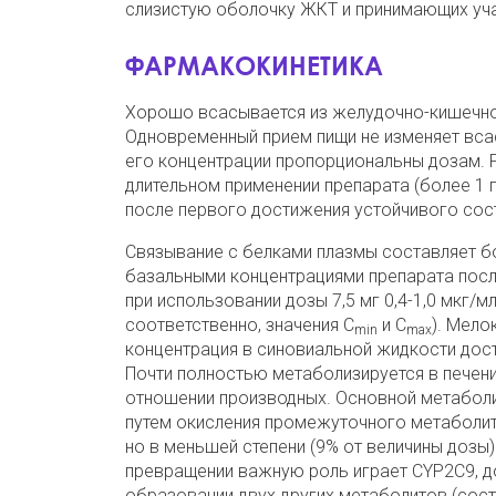
слизистую оболочку ЖКТ и принимающих учас
ФАРМАКОКИНЕТИКА
Хорошо всасывается из желудочно-кишечног
Одновременный прием пищи не изменяет всас
его концентрации пропорциональны дозам. Р
длительном применении препарата (более 1 
после первого достижения устойчивого сос
Связывание с белками плазмы составляет б
базальными концентрациями препарата после
при использовании дозы 7,5 мг 0,4-1,0 мкг/мл
соответственно, значения C
и С
). Мело
min
mах
концентрация в синовиальной жидкости дост
Почти полностью метаболизируется в печен
отношении производных. Основной метаболит
путем окисления промежуточного метаболита
но в меньшей степени (9% от величины дозы)
превращении важную роль играет CYP2С9, д
образовании двух других метаболитов (сост