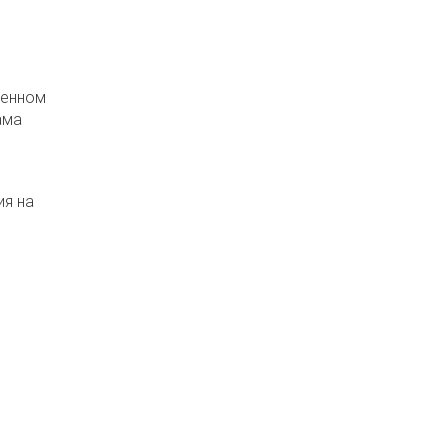
ненном
ама
ия на