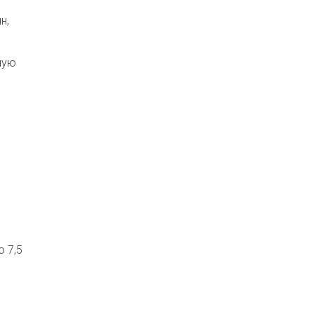
н,
ную
 7,5