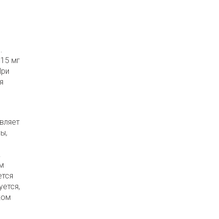
.
 15 мг
При
я
вляет
ы,
.
м
ется
ется,
ком