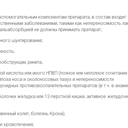
 вспомогательным компонентам препарата; в состав входит
дственными заболеваниями, такими как непереносимость ла
мальабсорбцией не должны принимать препарат;
рного шунтирования;
чность;
обструкции, ринита,
ой кислоты или иного НПВП (полное или неполное сочетание
поза носа и околоносовых пазух и непереносимости
роидных противовоспалительных препаратов (в т.ч. в анамн
болочки желудка или 12-перстной кишки, активное желудочн
венный колит, болезнь Крона);
е кровотечения;