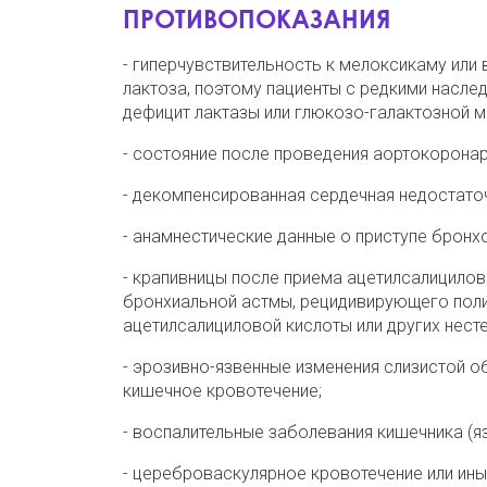
ПРОТИВОПОКАЗАНИЯ
- гиперчувствительность к мелоксикаму или
лактоза, поэтому пациенты с редкими насле
дефицит лактазы или глюкозо-галактозной 
- состояние после проведения аортокорона
- декомпенсированная сердечная недостато
- анамнестические данные о приступе бронхо
- крапивницы после приема ацетилсалицилов
бронхиальной астмы, рецидивирующего поли
ацетилсалициловой кислоты или других несте
- эрозивно-язвенные изменения слизистой о
кишечное кровотечение;
- воспалительные заболевания кишечника (яз
- цереброваскулярное кровотечение или ины