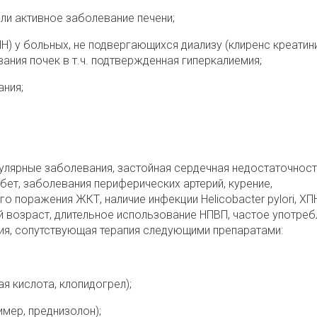
ли активное заболевание печени;
Н) у больных, не подвергающихся диализу (клиренс креатин
ания почек в т.ч. подтвержденная гиперкалиемия;
ания;
лярные заболевания, застойная сердечная недостаточност
бет, заболевания периферических артерий, курение,
о поражения ЖКТ, наличие инфекции Helicobacter pylori, ХП
й возраст, длительное использование НПВП, частое употреб
ия, сопутствующая терапия следующими препаратами:
я кислота, клопидогрел);
мер, преднизолон);