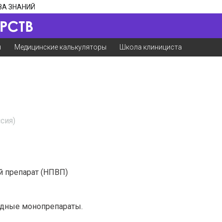
ЗА ЗНАНИЙ
я
Медицинские калькуляторы
Школа клинициста
сия)
 препарат (НПВП)
идные монопрепараты.