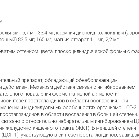
мг;
ельный 16,7 мг; 33,4 мг, кремния диоксид коллоидный (аэро
чный) 82,5 мг; 165 мг, магния стеарат 1,1 мг; 2,2 мг.
оватым оттенком цвета, плоскоцилиндрической формы с фа
ительный препарат, обладающий обезболивающим,
действием. Механизм действия связан с ингибированием
рательного подавления ферментативной активности
биосинтезе простагландинов в области воспаления. При
именении и индивидуальных особенностях организма ЦОГ-2
 простагландинов в области воспаления в большей степени,
о связано с относительно избирательным ингибированием Ц
я желудочно-кишечного тракта (ЖКТ). В меньшей степени
 (ЦОГ-1), участвующую в синтезе простагландинов, защищ