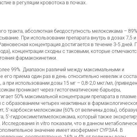
тие в регуляции кровотока в почках.
о тракта, абсолютная биодоступность мелоксикама – 89%
ывание. При использовании препарата внутрь в дозах 7,5 и
авновесная концентрация достигается в течение 3-5 дней. 
года), концентрации сходны с таковыми, которые отмечаютс
тояния фармакокинетики.
олее 99%. Диапазон различий между максимальными и
 его приема один раз в день относительно невелик и соста
, а при использовании дозы 15 мг – 0,8-2,0 мкг/мл, (приведен
ксикам проникает через гистогематические барьеры,
игает 50% максимальной концентрации препарата в плазме
и с образованием четырех неактивных в фармакологическо
, 5'-карбокси-мелоксикам (60% от величины дозы), образу
, 5'-гидроксиметилмелоксикама, который также экскретиру
. Исследования in vitro показали, что в данном метаболичес
ополнительное значение имеет изофермент CYPЗА4. В
авляющих, соответственно, 16% и 4% от величины дозы