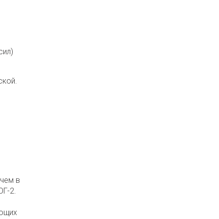
сил)
ской.
 чем в
ОГ-2.
ающих