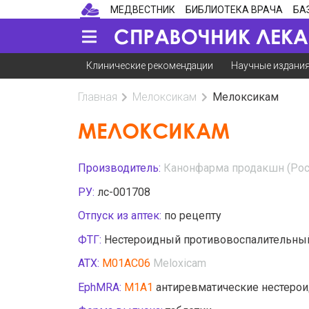
МЕДВЕСТНИК
БИБЛИОТЕКА ВРАЧА
БА
Клинические рекомендации
Научные издани
Главная
Мелоксикам
Мелоксикам
МЕЛОКСИКАМ
Производитель:
Канонфарма продакшн (Рос
РУ:
лс-001708
Отпуск из аптек:
по рецепту
ФТГ:
Нестероидный противовоспалительный
АТХ:
M01AC06
Meloxicam
EphMRA:
M1A1
антиревматические нестеро