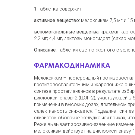
1 таблетка содержит:
активное вещество:
мелоксикам 7,5 мг и 15 
вспомогательные вещества:
крахмал картоф
2,2 мг; 4,4 мг, лактозы моногидрат (сахар моло
Описание:
таблетки светло-желтого с зелен
ФАРМАКОДИНАМИКА
Мелоксикам – нестероидный противовоспал
противовоспалительным и жаропонижающим 
синтеза простагландинов в результате изби
циклооксигеназы-2 (ЦОГ-2), участвующей в 
применении в высоких дозах, длительном пр
селективность снижается. Подавляет синтез
слизистой оболочке желудка или почках, чт
Реже вызывает эрозивно-язвенные изменени
мелоксикам действует на циклооксигеназу-1