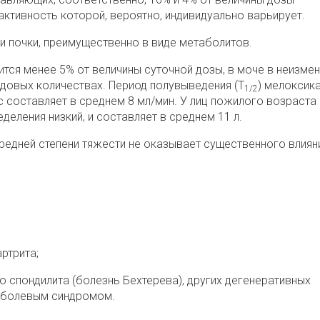
активность которой, вероятно, индивидуально варьирует.
 и почки, преимущественно в виде метаболитов.
тся менее 5% от величины суточной дозы, в моче в неизме
довых количествах. Период полувыведения (Т
) мелоксик
1/2
с составляет в среднем 8 мл/мин. У лиц пожилого возраста
еления низкий, и составляет в среднем 11 л.
редней степени тяжести не оказывает существенного влиян
ртрита;
 спондилита (болезнь Бехтерева), других дегенеративных
 болевым синдромом.