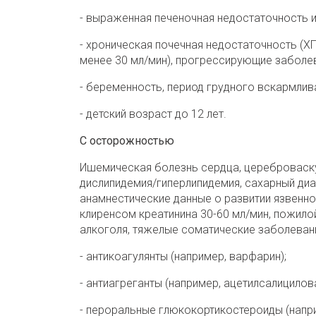
- выраженная печеночная недостаточность и
- хроническая почечная недостаточность (ХП
менее 30 мл/мин), прогрессирующие заболев
- беременность, период грудного вскармлив
- детский возраст до 12 лет.
С осторожностью
Ишемическая болезнь сердца, цереброваску
дислипидемия/гиперлипидемия, сахарный диа
анамнестические данные о развитии язвенног
клиренсом креатинина 30-60 мл/мин, пожило
алкоголя, тяжелые соматические заболеван
- антикоагулянты (например, варфарин);
- антиагреганты (например, ацетилсалицилова
- пероральные глюкокортикостероиды (напри