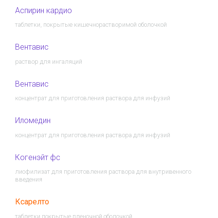
Аспирин кардио
таблетки, покрытые кишечнорастворимой оболочкой
Вентавис
раствор для ингаляций
Вентавис
концентрат для приготовления раствора для инфузий
Иломедин
концентрат для приготовления раствора для инфузий
Когенэйт фс
лиофилизат для приготовления раствора для внутривенного
введения
Ксарелто
таблетки покрытые пленочной оболочкой