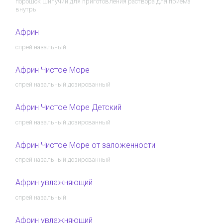
порошок шипучий для приготовления раствора для приема
внутрь
Африн
спрей назальный
Африн Чистое Море
спрей назальный дозированный
Африн Чистое Море Детский
спрей назальный дозированный
Африн Чистое Море от заложенности
спрей назальный дозированный
Африн увлажняющий
спрей назальный
Африн увлажняющий