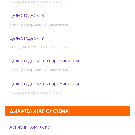
мазь для наружного применения
Целестодерм-в
крем для наружного применения
Целестодерм-в
мазь для наружного применения
Целестодерм-в с гарамицином
крем для наружного применения
Целестодерм-в с гарамицином
мазь для наружного применения
ДЫХАТЕЛЬНАЯ СИСТЕМА
Аспирин комплекс