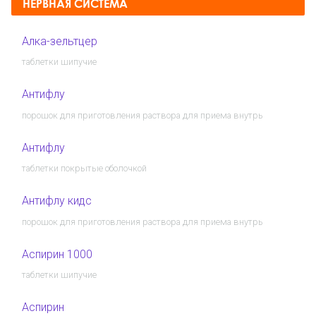
НЕРВНАЯ СИСТЕМА
Алка-зельтцер
таблетки шипучие
Антифлу
порошок для приготовления раствора для приема внутрь
Антифлу
таблетки покрытые оболочкой
Антифлу кидс
порошок для приготовления раствора для приема внутрь
Аспирин 1000
таблетки шипучие
Аспирин