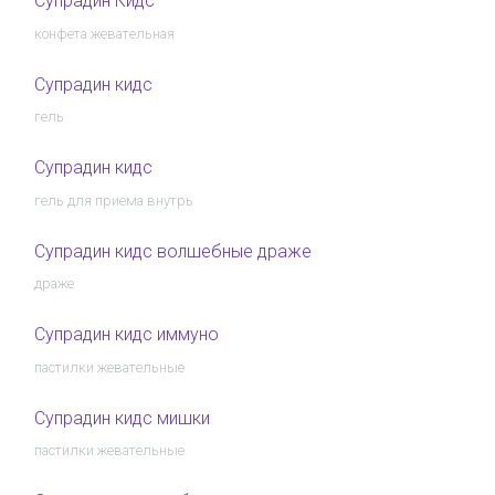
Супрадин Кидс
конфета жевательная
Супрадин кидс
гель
Супрадин кидс
гель для приема внутрь
Супрадин кидс волшебные драже
драже
Супрадин кидс иммуно
пастилки жевательные
Супрадин кидс мишки
пастилки жевательные