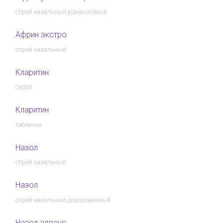
спрей назальный ромашковый
Африн экстро
спрей назальный
Кларитин
сироп
Кларитин
таблетки
Назол
спрей назальный
Назол
спрей назальный дозированный
Назол адванс