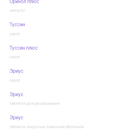
Оринол плюс
капсулы
Туссин
сироп
Туссин плюс
сироп
Эриус
сироп
Эриус
таблетки для рассасывания
Эриус
таблетки покрытые пленочной оболочкой