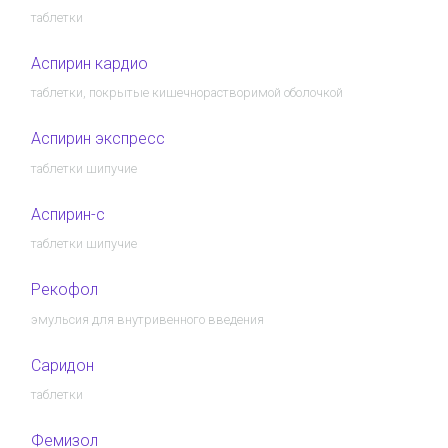
таблетки
Аспирин кардио
таблетки, покрытые кишечнорастворимой оболочкой
Аспирин экспресс
таблетки шипучие
Аспирин-с
таблетки шипучие
Рекофол
эмульсия для внутривенного введения
Саридон
таблетки
Фемизол