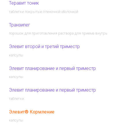
Теравит тоник
таблетки покрытые пленочной оболочкой
Транзипег
порошок для приготовления раствора для приема внутрь
Элевит второй и третий триместр
капсулы
Элевит планирование и первый триместр
капсулы
Элевит планирование и первый триместр
таблетки
Элевит® Кормление
капсулы