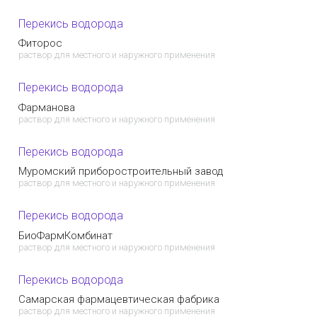
Перекись водорода
Фиторос
раствор для местного и наружного применения
Перекись водорода
Фарманова
раствор для местного и наружного применения
Перекись водорода
Муромский приборостроительный завод
раствор для местного и наружного применения
Перекись водорода
БиоФармКомбинат
раствор для местного и наружного применения
Перекись водорода
Самарская фармацевтическая фабрика
раствор для местного и наружного применения