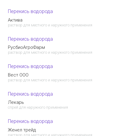
Перекись водорода
Актива
раствор для местного и наружного применения
Перекись водорода
РусбиоАгроФарм
раствор для местного и наружного применения
Перекись водорода
Вест ООО
раствор для местного и наружного применения
Перекись водорода
Лекарь
спрей для наружного применения
Перекись водорода
Женел трейд
раствор для местного и наружного применения