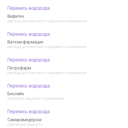
Перекись водорода
Вифитех
раствор для местного и наружного применения
Перекись водорода
Ватхэм-фармация
раствор для местного и наружного применения
Перекись водорода
Петрофарм
раствор для местного и наружного применения
Перекись водорода
Биолайн
спрей для наружного применения
Перекись водорода
Самарамедпром
субстанция-жидкость