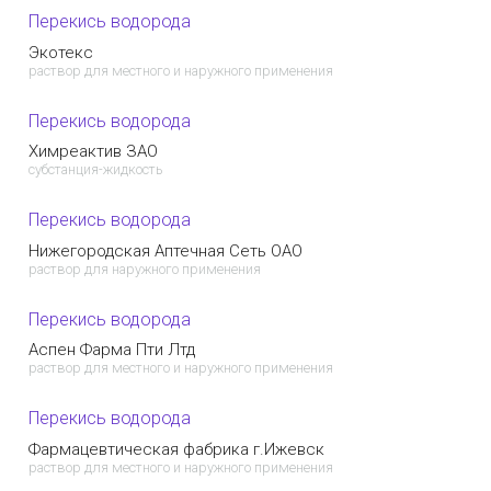
Перекись водорода
Экотекс
раствор для местного и наружного применения
Перекись водорода
Химреактив ЗАО
субстанция-жидкость
Перекись водорода
Нижегородская Аптечная Сеть ОАО
раствор для наружного применения
Перекись водорода
Аспен Фарма Пти Лтд
раствор для местного и наружного применения
Перекись водорода
Фармацевтическая фабрика г.Ижевск
раствор для местного и наружного применения