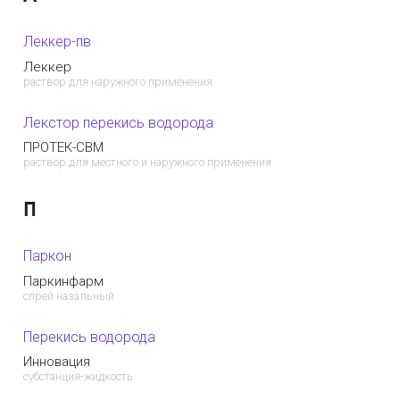
Леккер-пв
Леккер
раствор для наружного применения
Лекстор перекись водорода
ПРОТЕК-СВМ
раствор для местного и наружного применения
П
Паркон
Паркинфарм
спрей назальный
Перекись водорода
Инновация
субстанция-жидкость