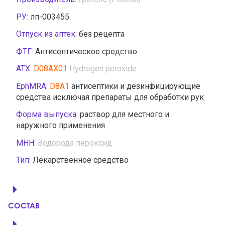
РУ:
лп-003455
Отпуск из аптек:
без рецепта
ФТГ:
Антисептическое средство
АТХ:
D08AX01
Hydrogen peroxide
EphMRA:
D8A1
антисептики и дезинфицирующие
средства исключая препараты для обработки рук
Форма выпуска:
раствор для местного и
наружного применения
МНН:
Водорода пероксид
Тип:
Лекарственное средство
СОСТАВ