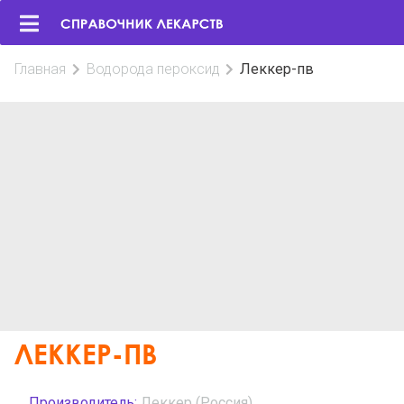
Главная
Водорода пероксид
Леккер-пв
ЛЕККЕР-ПВ
Производитель:
Леккер (Россия)