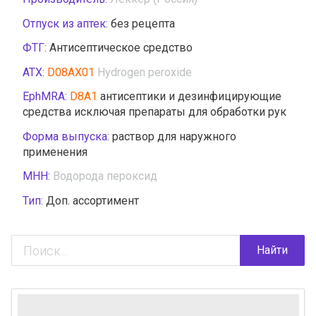
Отпуск из аптек:
без рецепта
ФТГ:
Антисептическое средство
АТХ:
D08AX01
Hydrogen peroxide
EphMRA:
D8A1
антисептики и дезинфицирующие
средства исключая препараты для обработки рук
Форма выпуска:
раствор для наружного
применения
МНН:
Водорода пероксид
Тип:
Доп. ассортимент
Найти