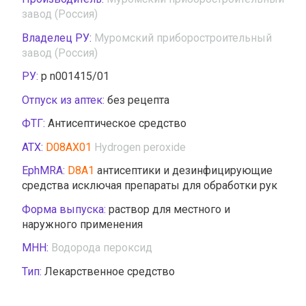
завод (Россия)
Владелец РУ:
Муромский приборостроительный
завод (Россия)
РУ:
р n001415/01
Отпуск из аптек:
без рецепта
ФТГ:
Антисептическое средство
АТХ:
D08AX01
Hydrogen peroxide
EphMRA:
D8A1
антисептики и дезинфицирующие
средства исключая препараты для обработки рук
Форма выпуска:
раствор для местного и
наружного применения
МНН:
Водорода пероксид
Тип:
Лекарственное средство