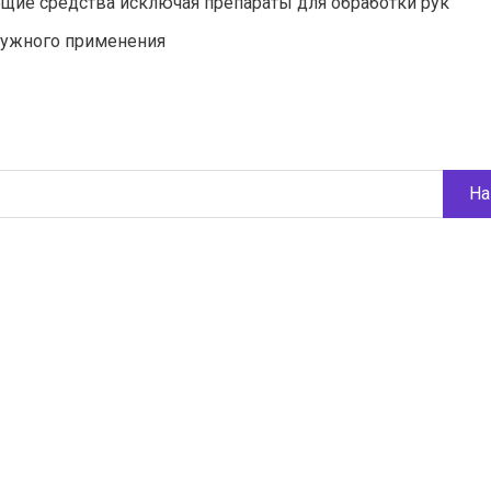
щие средства исключая препараты для обработки рук
аружного применения
На