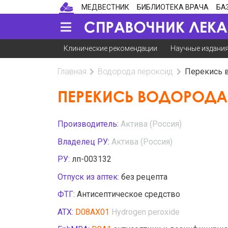
МЕДВЕСТНИК
БИБЛИОТЕКА ВРАЧА
БА
Клинические рекомендации
Научные издани
Главная
Водорода пероксид
Перекись 
ПЕРЕКИСЬ ВОДОРОДА
Производитель:
Актива (Россия)
Владелец РУ:
Актива (Россия)
РУ:
лп-003132
Отпуск из аптек:
без рецепта
ФТГ:
Антисептическое средство
АТХ:
D08AX01
Hydrogen peroxide