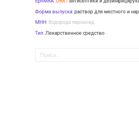
EphMRA:
D8A1
антисептики и дезинфицирую
Форма выпуска:
раствор для местного и н
МНН:
Водорода пероксид
Тип:
Лекарственное средство