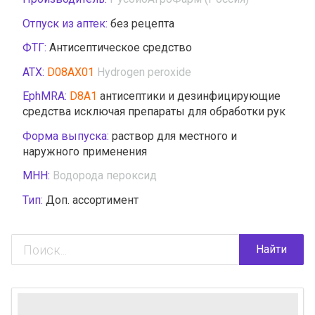
Отпуск из аптек:
без рецепта
ФТГ:
Антисептическое средство
АТХ:
D08AX01
Hydrogen peroxide
EphMRA:
D8A1
антисептики и дезинфицирующие
средства исключая препараты для обработки рук
Форма выпуска:
раствор для местного и
наружного применения
МНН:
Водорода пероксид
Тип:
Доп. ассортимент
Найти