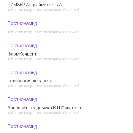
РИМЗЕР Арцнаймиттель АГ
таблетки покрытые пленочной оболочкой
Протионамид
таблетки покрытые пленочной оболочкой
Протионамид
ФармКонцепт
таблетки покрытые пленочной оболочкой
Протионамид
Технология лекарств
таблетки покрытые пленочной оболочкой
Протионамид
Завод им. академика В.П.Филатова
таблетки покрытые пленочной оболочкой
Протионамид