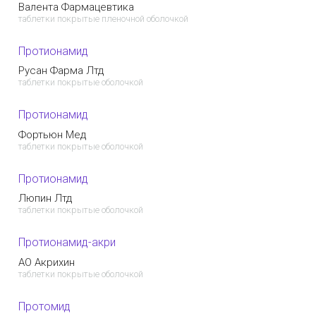
Валента Фармацевтика
таблетки покрытые пленочной оболочкой
Протионамид
Русан Фарма Лтд
таблетки покрытые оболочкой
Протионамид
Фортьюн Мед
таблетки покрытые оболочкой
Протионамид
Люпин Лтд
таблетки покрытые оболочкой
Протионамид-акри
АО Акрихин
таблетки покрытые оболочкой
Протомид