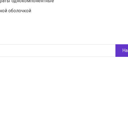
араты однокомпонентные
ной оболочкой
На