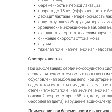
беременность и период лактации;
возраст до 18 лет (эффективность и бе
дефицит лактазы, непереносимость ла
сопутствующая обструкция верхних мо
хронические инфекционные заболевани
склонность к ортостатическим нарушени
снижение скорости оттока мочи;
анурия;
тяжелая почечная/печеночная недоста
C осторожностью
При заболеваниях сердечно-сосудистой сист
сердечная недостаточность с повышенным 
обусловленная эмболией легочной артерии 
недостаточность c низким давлением наполне
степени тяжести почечная и/или печеночная
пожилой возраст старше 65 лет, дегидратац
бессолевая диета), нарушение водно-электр
Применение при беременности и в период 