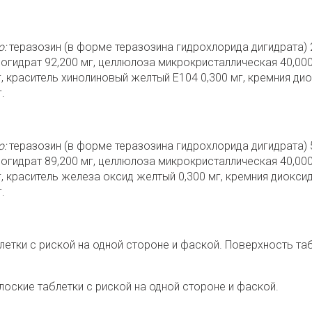
о:
теразозин (в форме теразозина гидрохлорида дигидрата) 
огидрат 92,200 мг, целлюлоза микрокристаллическая 40,000
г, краситель хинолиновый желтый Е104 0,300 мг, кремния ди
.
о:
теразозин (в форме теразозина гидрохлорида дигидрата) 
огидрат 89,200 мг, целлюлоза микрокристаллическая 40,000
г, краситель железа оксид желтый 0,300 мг, кремния диокси
.
летки с риской на одной стороне и фаской. Поверхность та
оские таблетки с риской на одной стороне и фаской.