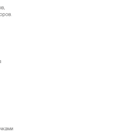
в,
оров.
я
очками