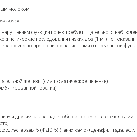
дным молоком.
ии почек
 нарушением функции почек требует тщательного наблюден
кинетические исследования низких доз (1 мг) не показали
теразозина по сравнению с пациентами с нормальной функ
тательной железы (симптоматическое лечение).
омбинированной терапии).
зину и другим альфа-адреноблокаторам, а также к другим
ата;
одиэстеразы-5 (ФДЭ-5) (таких как силденафил, тадалафил