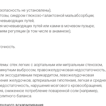
зопасность не установлены);
ктозы, синдром глюкозо-галактозной мальабсорбции;
чевыводящих путей;
я мочевыводящих путей или камни в мочевом пузыре;
ям регуляции (в том числе в анамнезе);
точность.
емы: отек легких с аортальным или митральным стенозом,
минутным выбросом, правожелудочковая недостаточность,
или экссудативным перикардитом, левожелудочковая
ния желудочков; артериальная гипотензия, легкая и средне
 недостаточность, нарушения мозгового кровообращения,
ия, сниженное потребление поваренной соли (например,
олитного баланса.
грудного вскармливания