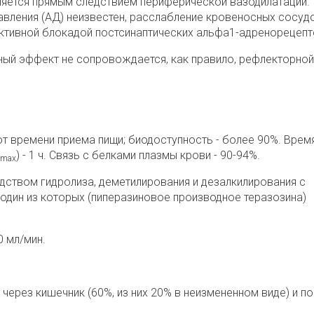
ляется прямым следствием периферической вазодилатации.
вления (АД) неизвестен, расслабление кровеносных сосудо
ективной блокадой постсинаптических альфа1-адренорецепт
ный эффект не сопровождается, как правило, рефлекторной
от времени приема пищи; биодоступность - более 90%. Врем
) - 1 ч. Связь с белками плазмы крови - 90-94%.
max
дством гидролиза, деметилирования и дезалкилирования с
один из которых (пиперазиновое производное теразозина)
 мл/мин.
через кишечник (60%, из них 20% в неизмененном виде) и п