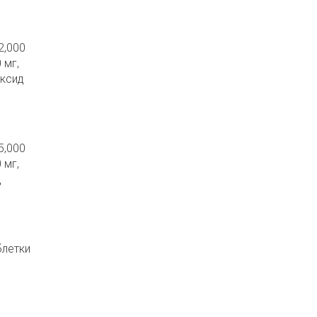
2,000
 мг,
оксид
5,000
 мг,
д
блетки