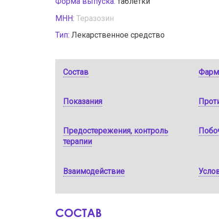
Форма выпуска:
таблетки
МНН:
Теразозин
Тип:
Лекарственное средство
Состав
Фарм
Показания
Прот
Предостережения, контроль
Побо
терапии
Взаимодействие
Услов
СОСТАВ