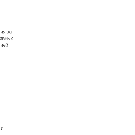
ия за
 явных
цией
 и