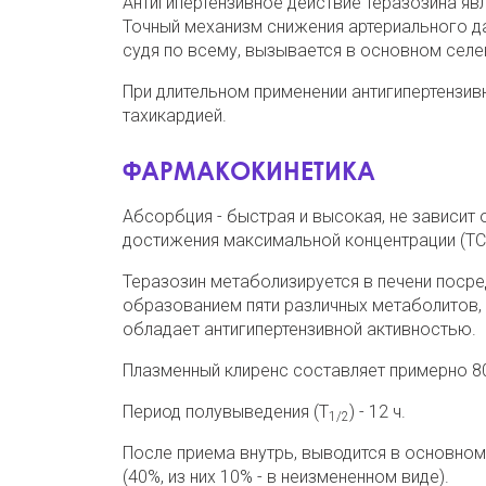
Антигипертензивное действие теразозина яв
Точный механизм снижения артериального да
судя по всему, вызывается в основном сел
При длительном применении антигипертензив
тахикардией.
ФАРМАКОКИНЕТИКА
Абсорбция - быстрая и высокая, не зависит 
достижения максимальной концентрации (ТС
Теразозин метаболизируется в печени посре
образованием пяти различных метаболитов, 
обладает антигипертензивной активностью.
Плазменный клиренс составляет примерно 80
Период полувыведения (Т
) - 12 ч.
1/2
После приема внутрь, выводится в основном 
(40%, из них 10% - в неизмененном виде).