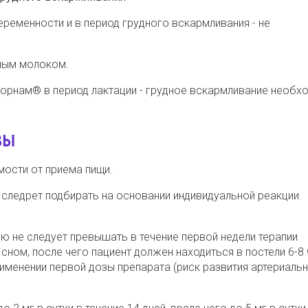
еменности и в период грудного вскармливания - не
дным молоком.
Корнам® в период лактации - грудное вскармливание необх
ЗЫ
мости от приема пищи.
следрет подбирать на основании индивидуальной реакции
ую не следует превышать в течение первой недели терапии
д сном, после чего пациент должен находиться в постели 6-8
менении первой дозы препарата (риск развития артериаль