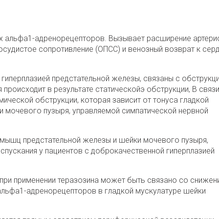
х альфа1-адренорецепторов. Вызывает расширение артери
судистое сопротивление (ОПСС) и венозный возврат к серд
иперплазией предстательной железы, связаны c обструкц
 происходит в результате статическойэ обструкции, B связи
мической обструкции, которая зависит от тонуса гладкой
и мочевого пузыря, управляемой симпатической нервной
мышц предстательной железы и шейки мочевого пузыря,
спускания у пациентов с доброкачественной гиперплазией
при применении теразозина может быть связано со снижен
льфа1-адренорецепторов в гладкой мускулатуре шейки