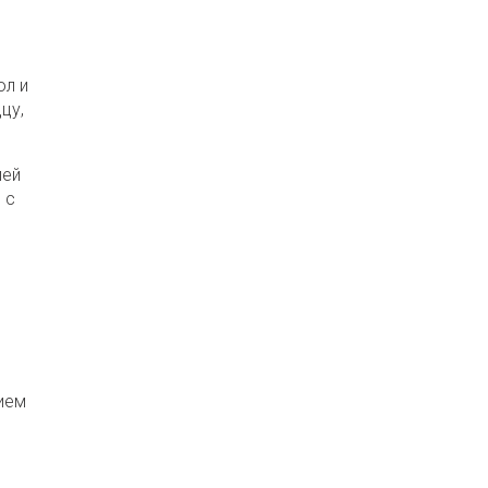
ол и
цу,
ией
 с
ием