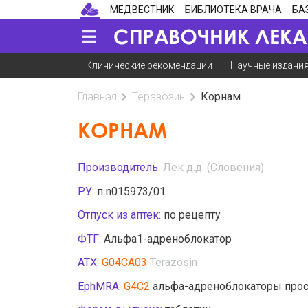
МЕДВЕСТНИК
БИБЛИОТЕКА ВРАЧА
БА
Клинические рекомендации
Научные издани
Главная
Теразозин
Корнам
КОРНАМ
Производитель:
Лек д.д. (Словения)
РУ:
п n015973/01
Отпуск из аптек:
по рецепту
ФТГ:
Альфа1-адреноблокатор
АТХ:
G04CA03
Terazosin
EphMRA:
G4C2
альфа-адреноблокаторы про