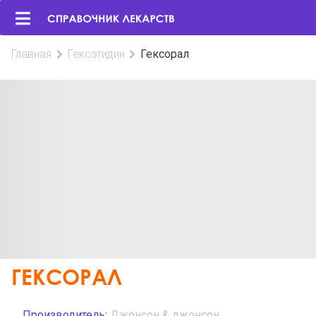
Главная
Гексэтидин
Гексорал
ГЕКСОРАЛ
Производитель:
Джонсон & джонсон