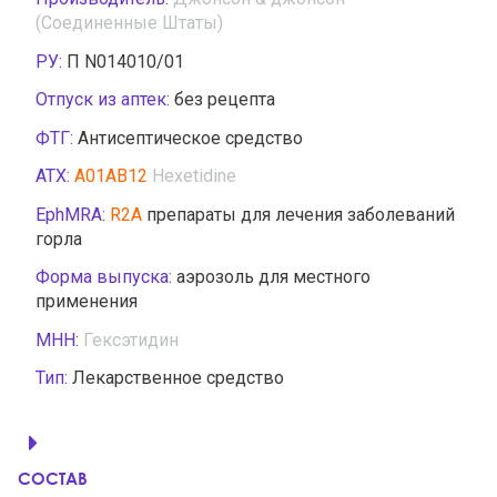
(Соединенные Штаты)
РУ:
П N014010/01
Отпуск из аптек:
без рецепта
ФТГ:
Антисептическое средство
АТХ:
A01AB12
Hexetidine
EphMRA:
R2A
препараты для лечения заболеваний
горла
Форма выпуска:
аэрозоль для местного
применения
МНН:
Гексэтидин
Тип:
Лекарственное средство
СОСТАВ