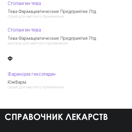
Стопангин-тева
Тева Фармацевтические Предприятия Лтд
спрей для местного применения
Стопангин-тева
Тева Фармацевтические Предприятия Лтд
раствор для местного применения
Ф
Фаринорм гексэтидин
ЮжФарм
спрей для местного применения