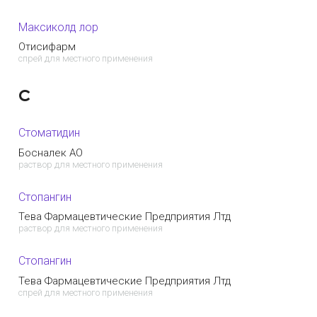
Максиколд лор
Отисифарм
спрей для местного применения
С
Стоматидин
Босналек АО
раствор для местного применения
Стопангин
Тева Фармацевтические Предприятия Лтд
раствор для местного применения
Стопангин
Тева Фармацевтические Предприятия Лтд
спрей для местного применения