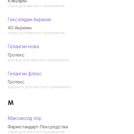
ЮжФарм
спрей для местного применения
Гексэтидин-Акрихин
АО Акрихин
спрей для местного применения
Гелангин нова
Гротекс
раствор для местного применения
Гелангин флекс
Гротекс
аэрозоль для местного применения
М
Максиколд лор
Фармстандарт-Лексредства
спрей для местного применения