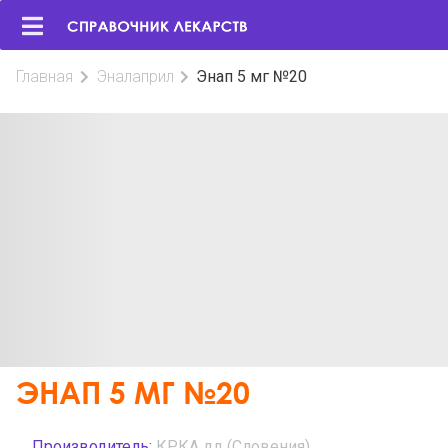
Главная
Эналаприл
Энап 5 мг №20
ЭНАП 5 МГ №20
Производитель:
КРКА дд (Словения)