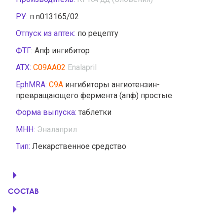
РУ:
п n013165/02
Отпуск из аптек:
по рецепту
ФТГ:
Апф ингибитор
АТХ:
C09AA02
Enalapril
EphMRA:
C9A
ингибиторы ангиотензин-
превращающего фермента (апф) простые
Форма выпуска:
таблетки
МНН:
Эналаприл
Тип:
Лекарственное средство
СОСТАВ