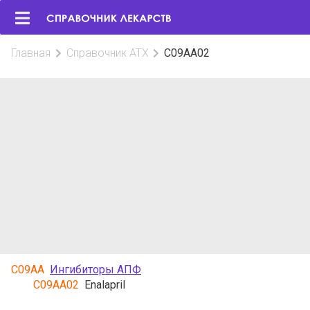
Главная
Справочник АТХ
C09AA02
C09AA
Ингибиторы АПФ
C09AA02
Enalapril