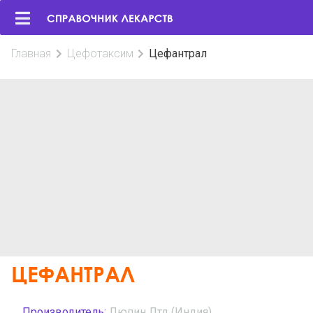
Главная
Цефотаксим
Цефантрал
ЦЕФАНТРАЛ
Производитель:
Люпин Лтд (Индия)