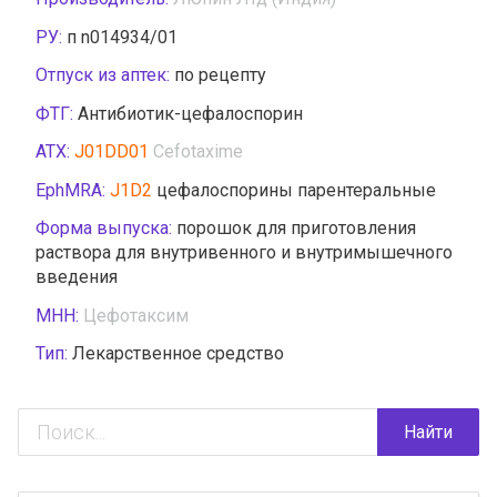
РУ:
п n014934/01
Отпуск из аптек:
по рецепту
ФТГ:
Антибиотик-цефалоспорин
АТХ:
J01DD01
Cefotaxime
EphMRA:
J1D2
цефалоспорины парентеральные
Форма выпуска:
порошок для приготовления
раствора для внутривенного и внутримышечного
введения
МНН:
Цефотаксим
Тип:
Лекарственное средство
Найти