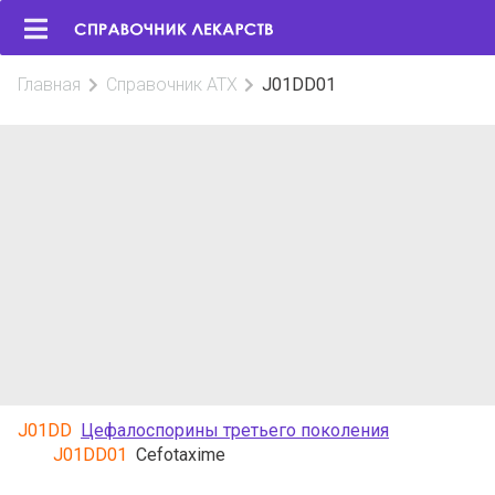
Главная
Справочник АТХ
J01DD01
J01DD
Цефалоспорины третьего поколения
J01DD01
Cefotaxime