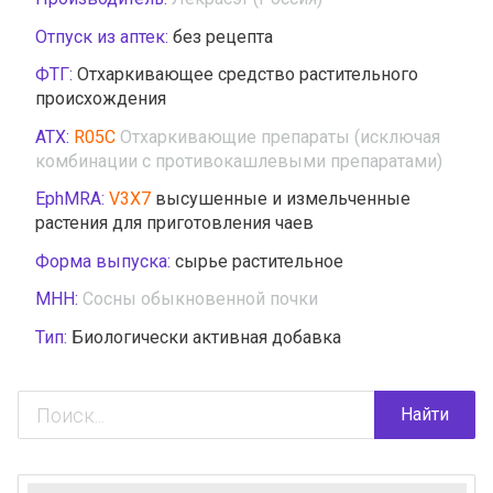
Отпуск из аптек:
без рецепта
ФТГ:
Отхаркивающее средство растительного
происхождения
АТХ:
R05C
Отхаркивающие препараты (исключая
комбинации с противокашлевыми препаратами)
EphMRA:
V3X7
высушенные и измельченные
растения для приготовления чаев
Форма выпуска:
сырье растительное
МНН:
Сосны обыкновенной почки
Тип:
Биологически активная добавка
Найти