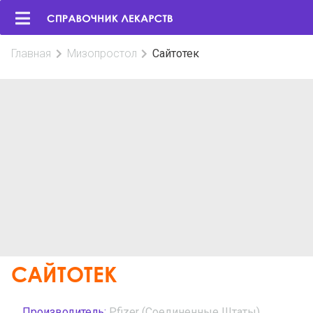
Главная
Мизопростол
Сайтотек
САЙТОТЕК
Производитель:
Pfizer (Соединенные Штаты)