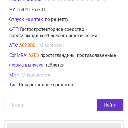
РУ:
п n011767/01
Отпуск из аптек:
по рецепту
ФТГ:
Гастропротекторное средство -
простагландина e1 аналог синтетический
АТХ:
A02BB01
Misoprostol
EphMRA:
A2B3
простагландины противоязвенные
Форма выпуска:
таблетки
МНН:
Мизопростол
Тип:
Лекарственное средство
Найти