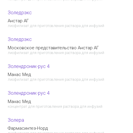
Золедрэкс
Анстар АГ
лиофилизат для приготовления раствора для инфузий
Золедрэкс
Московское представительство Анстар АГ
лиофилизат для приготовления раствора для инфузий
Золендроник-рус 4
Манас Мед
лиофилизат для приготовления раствора для инфузий
Золендроник-рус 4
Манас Мед
концентрат для приготовления раствора для инфузий
Золера
Фармасинтез-Норд