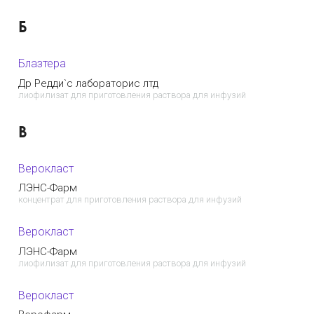
Б
Блазтера
Др Редди`с лабораторис лтд
лиофилизат для приготовления раствора для инфузий
В
Верокласт
ЛЭНС-Фарм
концентрат для приготовления раствора для инфузий
Верокласт
ЛЭНС-Фарм
лиофилизат для приготовления раствора для инфузий
Верокласт