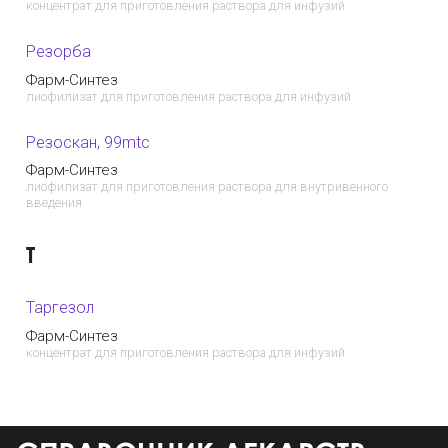
концентрат для приготовления раствора для инфузий
Резорба
Фарм-Синтез
лиофилизат для приготовления раствора для инфузий
Резоскан, 99mtc
Фарм-Синтез
лиофилизат для приготовления раствора для внутривенного
введения
Т
Таргезол
Фарм-Синтез
концентрат для приготовления раствора для инфузий