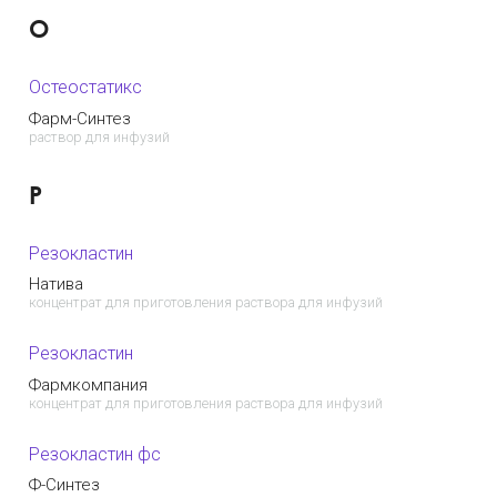
О
Остеостатикс
Фарм-Синтез
раствор для инфузий
Р
Резокластин
Натива
концентрат для приготовления раствора для инфузий
Резокластин
Фармкомпания
концентрат для приготовления раствора для инфузий
Резокластин фс
Ф-Синтез