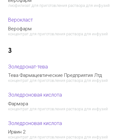
Верофарм
лиофилизат для приготовления раствора для инфузий
Верокласт
Верофарм
концентрат для приготовления раствора для инфузий
З
Золедронат-тева
Тева Фармацевтические Предприятия Лтд
концентрат для приготовления раствора для инфузий
Золедроновая кислота
Фармэра
концентрат для приготовления раствора для инфузий
Золедроновая кислота
Ирвин 2
концентрат для приготовления раствора для инфузий