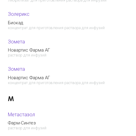
лиофилизат для приготовления раствора для инфузий
Золерикс
Биокад
концентрат для приготовления раствора для инфузий
Зомета
Новартис Фарма АГ
раствор для инфузий
Зомета
Новартис Фарма АГ
концентрат для приготовления раствора для инфузий
М
Метастазол
Фарм-Синтез
раствор для инфузий