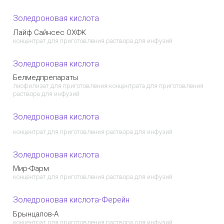
Золедроновая кислота
Лайф Сайнсес ОХФК
концентрат для приготовления раствора для инфузий
Золедроновая кислота
Белмедпрепараты
лиофилизат для приготовления концентрата для приготовления
раствора для инфузий
Золедроновая кислота
концентрат для приготовления раствора для инфузий
Золедроновая кислота
Мир-Фарм
концентрат для приготовления раствора для инфузий
Золедроновая кислота-Ферейн
Брынцалов-А
концентрат для приготовления раствора для инфузий