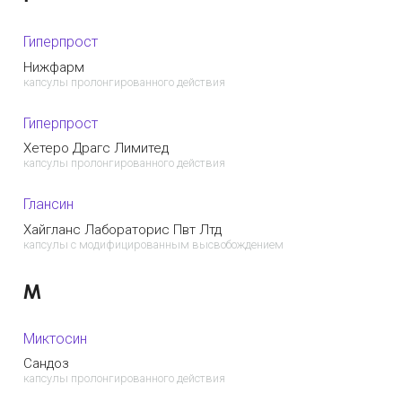
Гиперпрост
Нижфарм
капсулы пролонгированного действия
Гиперпрост
Хетеро Драгс Лимитед
капсулы пролонгированного действия
Глансин
Хайгланс Лабораторис Пвт Лтд
капсулы с модифицированным высвобождением
М
Миктосин
Сандоз
капсулы пролонгированного действия