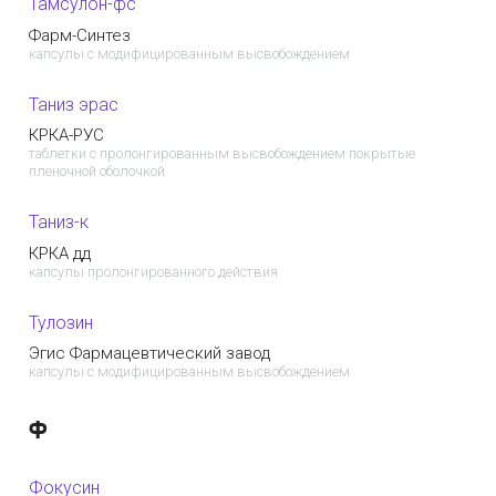
Тамсулон-фс
Фарм-Синтез
капсулы с модифицированным высвобождением
Таниз эрас
КРКА-РУС
таблетки с пролонгированным высвобождением покрытые
пленочной оболочкой
Таниз-к
КРКА дд
капсулы пролонгированного действия
Тулозин
Эгис Фармацевтический завод
капсулы с модифицированным высвобождением
Ф
Фокусин