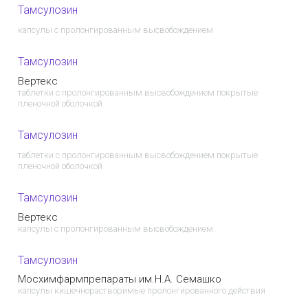
Тамсулозин
капсулы с пролонгированным высвобождением
Тамсулозин
Вертекс
таблетки с пролонгированным высвобождением покрытые
пленочной оболочкой
Тамсулозин
таблетки с пролонгированным высвобождением покрытые
пленочной оболочкой
Тамсулозин
Вертекс
капсулы с пролонгированным высвобождением
Тамсулозин
Мосхимфармпрепараты им.Н.А. Семашко
капсулы кишечнорастворимые пролонгированного действия