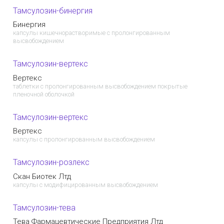
Тамсулозин-бинергия
Бинергия
капсулы кишечнорастворимые с пролонгированным
высвобождением
Тамсулозин-вертекс
Вертекс
таблетки с пролонгированным высвобождением покрытые
пленочной оболочкой
Тамсулозин-вертекс
Вертекс
капсулы с пролонгированным высвобождением
Тамсулозин-розлекс
Скан Биотек Лтд
капсулы с модифицированным высвобождением
Тамсулозин-тева
Тева Фармацевтические Предприятия Лтд