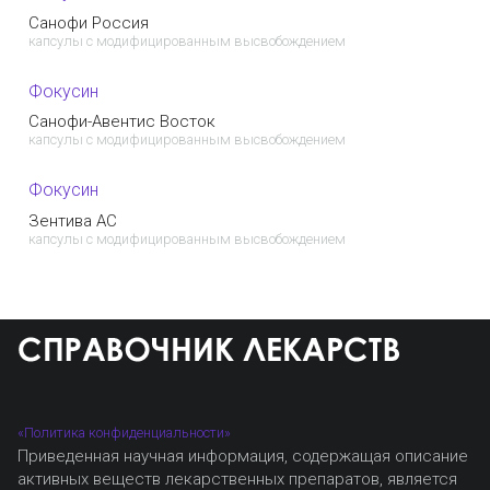
Санофи Россия
капсулы с модифицированным высвобождением
Фокусин
Санофи-Авентис Восток
капсулы с модифицированным высвобождением
Фокусин
Зентива АС
капсулы с модифицированным высвобождением
«Политика конфиденциальности»
Приведенная научная информация, содержащая описание
активных веществ лекарственных препаратов, является