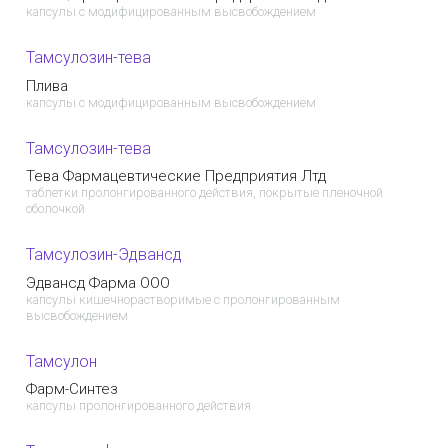
капсулы с модифицированным высвобождением
Тамсулозин-тева
Плива
капсулы с модифицированным высвобождением
Тамсулозин-тева
Тева Фармацевтические Предприятия Лтд
таблетки пролонгированного действия, покрытые пленочной
оболочкой
Тамсулозин-Эдвансд
Эдвансд Фарма ООО
капсулы кишечнорастворимые с пролонгированным
высвобождением
Тамсулон
Фарм-Синтез
капсулы пролонгированного действия