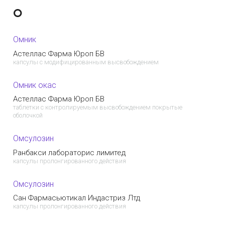
О
Омник
Астеллас Фарма Юроп БВ
капсулы с модифицированным высвобождением
Омник окас
Астеллас Фарма Юроп БВ
таблетки с контролируемым высвобождением покрытые
оболочкой
Омсулозин
Ранбакси лабораторис лимитед
капсулы пролонгированного действия
Омсулозин
Сан Фармасьютикал Индастриз Лтд
капсулы пролонгированного действия