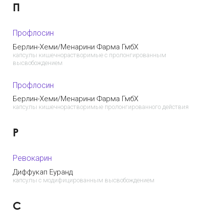
П
Профлосин
Берлин-Хеми/Менарини Фарма ГмбХ
капсулы кишечнорастворимые с пролонгированным
высвобождением
Профлосин
Берлин-Хеми/Менарини Фарма ГмбХ
капсулы кишечнорастворимые пролонгированного действия
Р
Ревокарин
Диффукап Еуранд
капсулы с модифицированным высвобождением
С