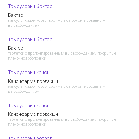
Тамсулозин бактэр
Бактэр
капсулы кишечнорастворимые с пролонгированным
высвобождением
Тамсулозин бактэр
Бактэр
таблетки с пролонгированным высвобождением покрытые
пленочной оболочкой
Тамсулозин канон
Канонфарма продакшн
капсулы кишечнорастворимые с пролонгированным
высвобождением
Тамсулозин канон
Канонфарма продакшн
таблетки с пролонгированным высвобождением покрытые
пленочной оболочкой
Тамсулозин ретард