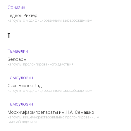
Сонизин
Гедеон Рихтер
капсулы с модифицированным высвобождением
Т
Тамзелин
Велфарм
капсулы пролонгированного действия
Тамсулозин
Скан Биотек Лтд
капсулы с модифицированным высвобождением
Тамсулозин
Мосхимфармпрепараты им.Н.А. Семашко
капсулы кишечнорастворимые с пролонгированным
высвобождением