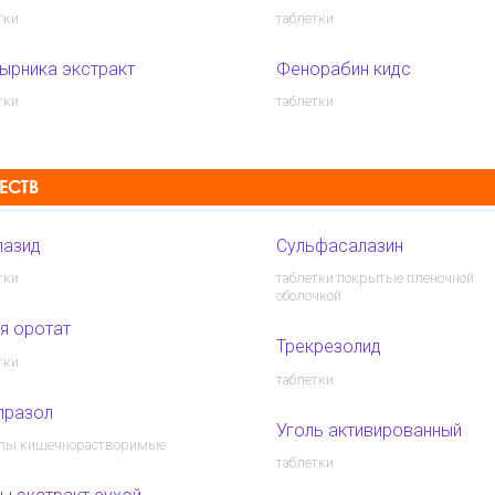
тки
таблетки
ырника экстракт
Фенорабин кидс
тки
таблетки
ЕСТВ
лазид
Сульфасалазин
тки
таблетки покрытые пленочной
оболочкой
я оротат
Трекрезолид
тки
таблетки
празол
Уголь активированный
улы кишечнорастворимые
таблетки