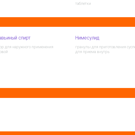
таблетки
вьиный спирт
Нимесулид
ор для наружного применения
гранулы для приготовления сусп
овой
для приема внутрь