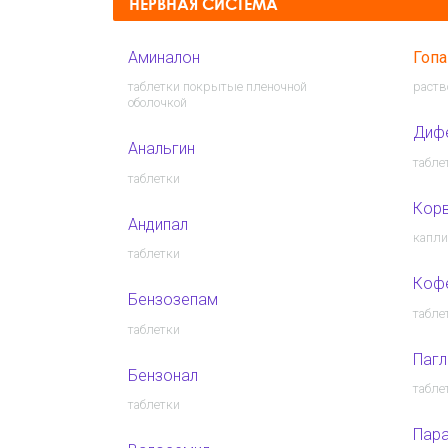
НЕРВНАЯ СИСТЕМА
Аминалон
Гоп
таблетки покрытые пленочной
раств
оболочкой
Диф
Анальгин
табле
таблетки
Кор
Андипал
капли
таблетки
Кофе
Бензозепам
табле
таблетки
Пагл
Бензонал
табле
таблетки
Пар