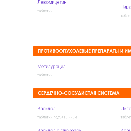
Левомицетин
Пир
таблетки
табле
ПРОТИВООПУХОЛЕВЫЕ ПРЕПАРАТЫ И 
Метилурацил
таблетки
СЕРДЕЧНО-СОСУДИСТАЯ СИСТЕМА
Валидол
Диго
таблетки подъязычные
табле
Валидол с глюкозой
Ксан