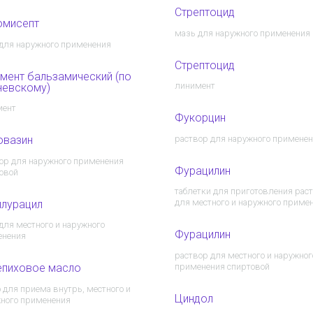
Стрептоцид
омисепт
мазь для наружного применения
для наружного применения
Стрептоцид
мент бальзамический (по
линимент
невскому)
мент
Фукорцин
раствор для наружного примене
овазин
ор для наружного применения
Фурацилин
овой
таблетки для приготовления рас
для местного и наружного приме
лурацил
для местного и наружного
Фурацилин
енения
раствор для местного и наружног
применения спиртовой
епиховое масло
 для приема внутрь, местного и
Циндол
ного применения