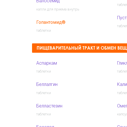
Валосемид
табле
капли для приема внутрь
Пуст
Гопантомид®
табле
таблетки
ПИЩЕВАРИТЕЛЬНЫЙ ТРАКТ И ОБМЕН ВЕЩ
Аспаркам
Глик
таблетки
табле
Беллалгин
Кали
таблетки
табле
Белластезин
Оме
таблетки
капс