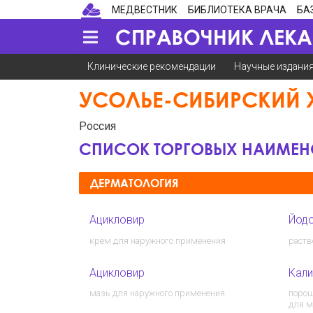
МЕДВЕСТНИК
БИБЛИОТЕКА ВРАЧА
БА
Клинические рекомендации
Научные издани
УСОЛЬЕ-СИБИРСКИЙ
Россия
СПИСОК ТОРГОВЫХ НАИМЕ
ДЕРМАТОЛОГИЯ
Ацикловир
Йод
крем для наружного применения
раств
Ацикловир
Кали
мазь для наружного применения
порош
для м