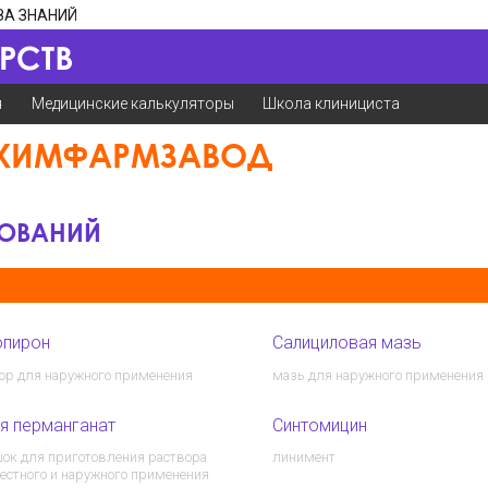
ЗА ЗНАНИЙ
я
Медицинские калькуляторы
Школа клинициста
 ХИМФАРМЗАВОД
НОВАНИЙ
опирон
Салициловая мазь
ор для наружного применения
мазь для наружного применения
я перманганат
Синтомицин
ок для приготовления раствора
линимент
естного и наружного применения