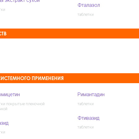
ы экстракт сухой
Фталазол
тки
таблетки
СТВ
СИСТЕМНОГО ПРИМЕНЕНИЯ
омицетин
Римантадин
тки покрытые пленочной
таблетки
чкой
Фтивазид
азид
таблетки
тки