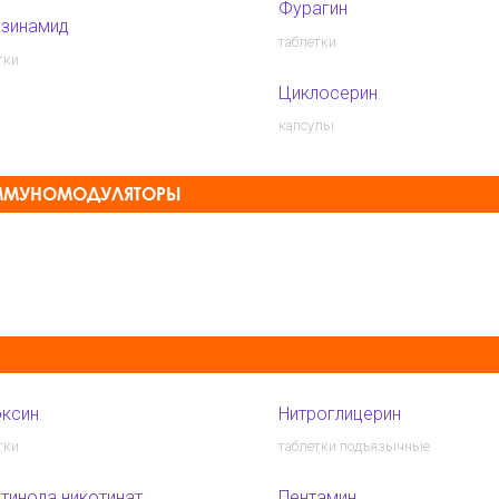
Фурагин
азинамид
таблетки
тки
Циклосерин
капсулы
ИММУНОМОДУЛЯТОРЫ
ксин
Нитроглицерин
тки
таблетки подъязычные
тинола никотинат
Пентамин