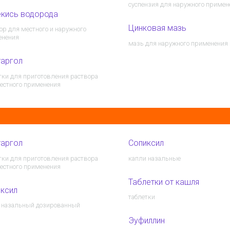
суспензия для наружного примен
кись водорода
Цинковая мазь
ор для местного и наружного
енения
мазь для наружного применения
таргол
тки для приготовления раствора
естного применения
таргол
Сопиксил
тки для приготовления раствора
капли назальные
естного применения
Таблетки от кашля
ксил
таблетки
 назальный дозированный
Эуфиллин