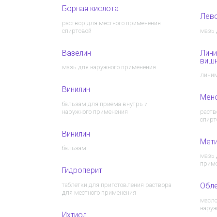
Борная кислота
Лев
раствор для местного применения
спиртовой
мазь 
Вазелин
Лини
виш
мазь для наружного применения
лини
Винилин
Мен
бальзам для приема внутрь и
наружного применения
раств
спирт
Винилин
Мети
бальзам
мазь 
прим
Гидроперит
таблетки для приготовления раствора
Обл
для местного применения
масло
наруж
Ихтиол