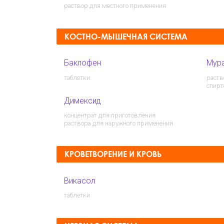
раствор для местного применения
КОСТНО-МЫШЕЧНАЯ СИСТЕМА
Баклофен
Мура
таблетки
раств
спирт
Димексид
концентрат для приготовления
раствора для наружного применения
КРОВЕТВОРЕНИЕ И КРОВЬ
Викасол
таблетки