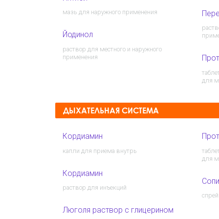
мазь для наружного применения
Пере
раств
Йодинол
прим
раствор для местного и наружного
применения
Про
табле
для м
ДЫХАТЕЛЬНАЯ СИСТЕМА
Кордиамин
Про
капли для приема внутрь
табле
для м
Кордиамин
Сопи
раствор для инъекций
спрей
Люголя раствор с глицерином