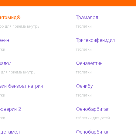
антомид®
Трамадол
ор для приема внутрь
таблетки
енин
Тригексифенидил
тки
таблетки
валол
Феназептин
 для приема внутрь
таблетки
ин-бензоат натрия
Фенибут
тки
таблетки
юверин-2
Фенобарбитал
тки
таблетки для детей
ацетамол
Фенобарбитал