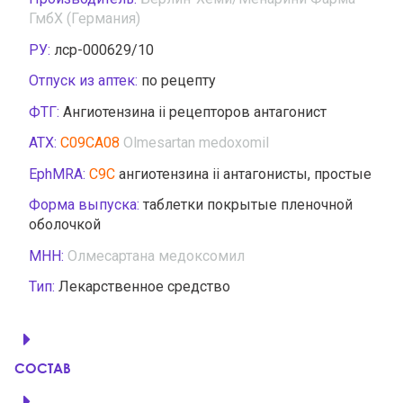
ГмбХ (Германия)
РУ:
лср-000629/10
Отпуск из аптек:
по рецепту
ФТГ:
Ангиотензина ii рецепторов антагонист
АТХ:
C09CA08
Olmesartan medoxomil
EphMRA:
C9C
ангиотензина ii антагонисты, простые
Форма выпуска:
таблетки покрытые пленочной
оболочкой
МНН:
Олмесартана медоксомил
Тип:
Лекарственное средство
СОСТАВ