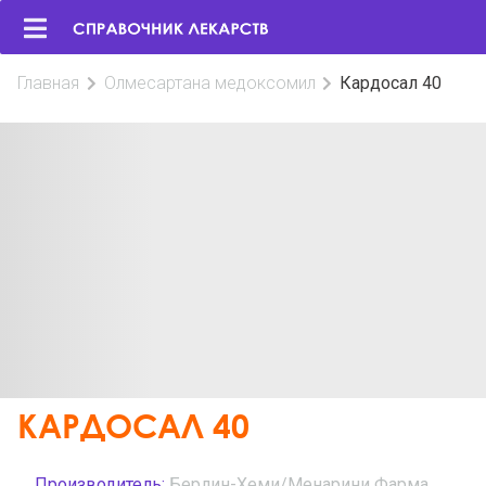
Главная
Олмесартана медоксомил
Кардосал 40
КАРДОСАЛ 40
Производитель:
Берлин-Хеми/Менарини Фарма