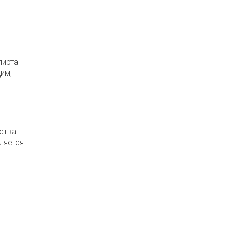
пирта
им,
ства
ляется