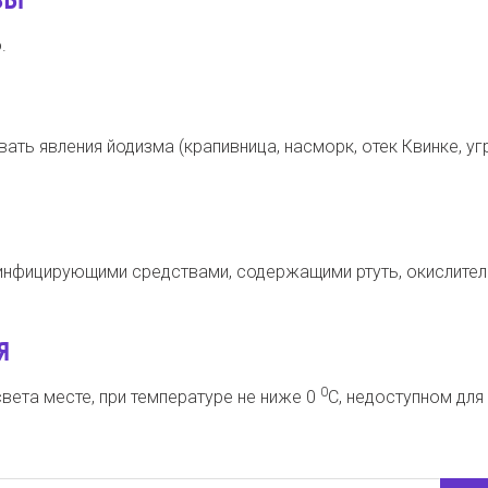
.
ть явления йодизма (крапивница, насморк, отек Квинке, уг
инфицирующими средствами, содержащими ртуть, окислител
Я
0
света месте, при температуре не ниже 0
С, недоступном для 