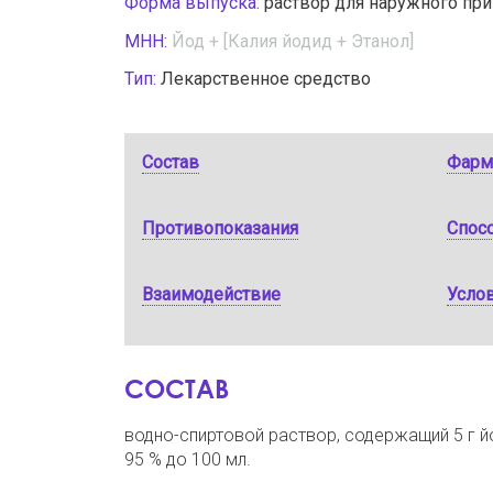
Форма выпуска:
раствор для наружного пр
МНН:
Йод + [Калия йодид + Этанол]
Тип:
Лекарственное средство
Состав
Фарм
Противопоказания
Спос
Взаимодействие
Услов
СОСТАВ
водно-спиртовой раствор, содержащий 5 г йо
95 % до 100 мл.