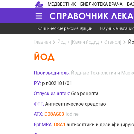
МЕДВЕСТНИК
БИБЛИОТЕКА ВРАЧА
БА
Клинические рекомендации
Научные издани
Главная
Йод + [Калия йодид + Этанол]
Йо
ЙОД
Производитель:
Йодные Технологии и Марке
РУ:
р n002181/01
Отпуск из аптек:
без рецепта
ФТГ:
Антисептическое средство
АТХ:
D08AG03
Iodine
EphMRA:
D8A1
антисептики и дезинфицирую