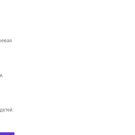
ревая
и,
детей.