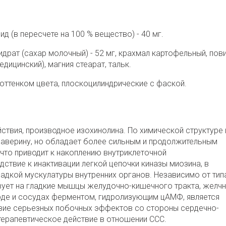
 (в пересчете на 100 % вещество) - 40 мг.
драт (сахар молочный) - 52 мг, крахмал картофельный, пов
ицинский), магния стеарат, тальк.
оттенком цвета, плоскоцилиндрические с фаской.
ствия, производное изохинолина. По химической структуре 
аверину, но обладает более сильным и продолжительным
 что приводит к накоплению внутриклеточной
твие к инактивации легкой це­почки киназы миозина, в
адкой мускулатуры внут­ренних органов. Независимо от тип
вует на глад­кие мышцы желудочно-кишечного тракта, желчн
арде и сосудах ферментом, гидролизующим цАМФ, является
ствие серьезных побочных эффектов со стороны сердечно-
терапевтическое действие в отношении ССС.