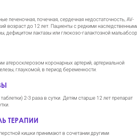
е печеночная, почечная, сердечная недостаточность, AV-
тский возраст до 12 лет. Пациенты с редкими наследственным
ы, дефицитом лактазы или глюкозо-галактозной мальабсо
м атеросклерозом коронарных артерий, артериальной
елезы, глаукомой, в период беременности.
ЗЫ
таблетки) 2-3 раза в сутки. Детям старше 12 лет препарат
утки.
Ь ТЕРАПИИ
-перстной кишки принимают в сочетании другими