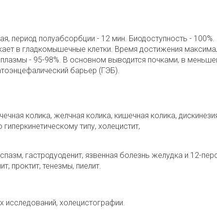
, период полуабсорбции - 12 мин. Биодоступ­ность - 100%.
кает в гладкомышечные клетки. Вре­мя достижения максима
и плазмы - 95-98%. В основном выводится почками, в меньше
атоэнце­фалический барьер (ГЭБ).
ечная колика, желчная колика, кишечная колика, дискинези
 гиперкинетическому типу, холецистит,
спазм, гастродуоденит, язвенная болезнь желудка и 12-пер
т, проктит, тенезмы, пиелит.
х исследований, холецистографии.