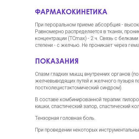
ФАРМАКОКИНЕТИКА
При пероральном приеме абсорбция - высокая
Равномерно распределяется в тканях, прони
концентрации (ТСmах) - 2 ч. Связь с белкам
степени - с желчью. Не проникает через гем
ПОКАЗАНИЯ
Спазм гладких мышц внутренних органов (поч
желчевыводящих путей и желчного пузыря по
постхолецистэктомический синдром).
В составе комбинированной терапии: пилоро
кишки, спастический запор, спастический коли
Тензорная головная боль.
При проведении некоторых инструментальны