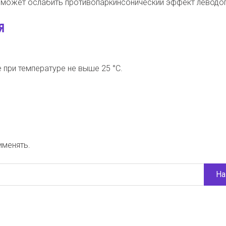
может ослабить противопаркинсонический эф­фект леводо
Я
 при температуре не выше 25 °С.
именять.
На