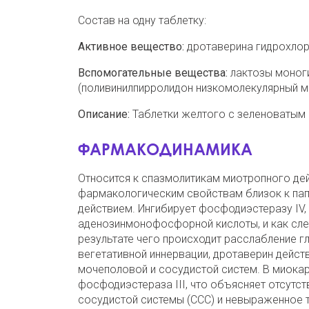
Состав на одну таблетку:
Активное вещество:
дротаверина гидрохлорид
Вспомогательные вещества:
лактозы моноги
(поливинилпирролидон низкомолекулярный мед
Описание:
Таблетки желтого с зеленоватым 
ФАРМАКОДИНАМИКА
Относится к спазмолитикам миотропного дей
фармакологическим свойствам близок к пап
действием. Ингибирует фосфодиэстеразу IV,
аденозинмонофосфорной кислоты, и как следс
результате чего происходит расслабление гл
вегетативной иннервации, дротаверин дейст
мочеполовой и сосудистой систем. В мио­к
фосфодиэстераза III, что объяс­няет отсут
сосудистой системы (ССС) и невыраженное 