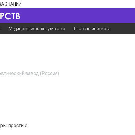
ЗА ЗНАНИЙ
я
Медицинские калькуляторы
Школа клинициста
втический завод (Россия)
оры простые