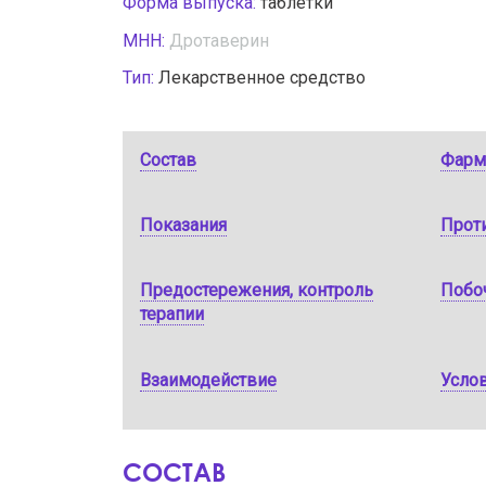
Форма выпуска:
таблетки
МНН:
Дротаверин
Тип:
Лекарственное средство
Состав
Фарм
Показания
Прот
Предостережения, контроль
Побо
терапии
Взаимодействие
Услов
СОСТАВ