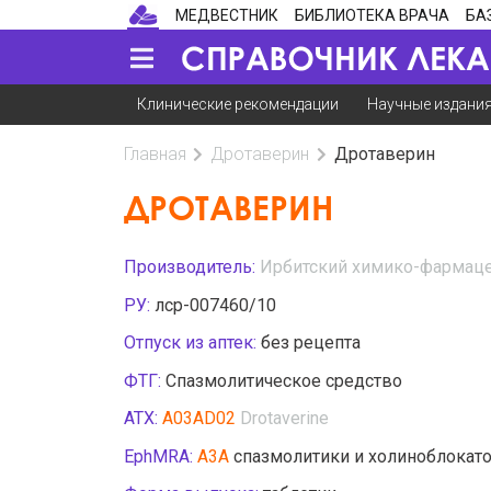
МЕДВЕСТНИК
БИБЛИОТЕКА ВРАЧА
БА
Клинические рекомендации
Научные издани
Главная
Дротаверин
Дротаверин
ДРОТАВЕРИН
Производитель:
Ирбитский химико-фармаце
РУ:
лср-007460/10
Отпуск из аптек:
без рецепта
ФТГ:
Спазмолитическое средство
АТХ:
A03AD02
Drotaverine
EphMRA:
A3A
спазмолитики и холиноблокат