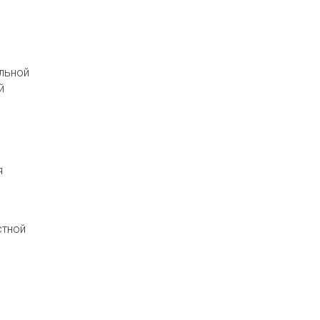
льной
й
я
стной