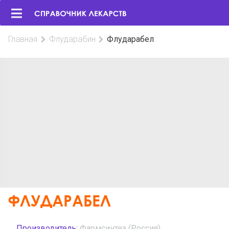
Главная
Флударабин
Флударабел
ФЛУДАРАБЕЛ
Производитель:
Фармсинтез (Россия)