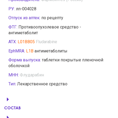
РУ:
лп-004028
Отпуск из аптек:
по рецепту
ФТГ:
Противоопухолевое средство -
антиметаболит
АТХ:
L01BB05
Fludarabine
EphMRA:
L1B
антиметаболиты
Форма выпуска:
таблетки покрытые пленочной
оболочкой
МНН:
Флударабин
Тип:
Лекарственное средство
СОСТАВ