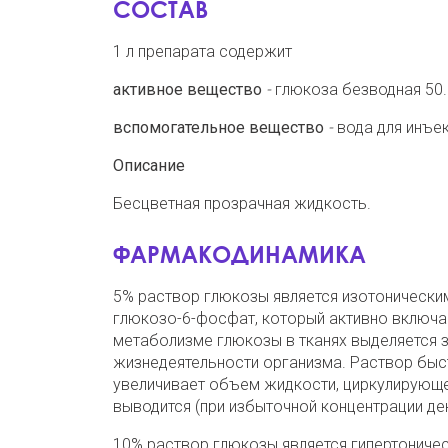
СОСТАВ
1 л препарата содержит
активное вещество
-
глюкоза безводная 50.0
вспомогательное вещество
-
вода для инъек
Описание
Бесцветная прозрачная жидкость.
ФАРМАКОДИНАМИКА
5% раствор глюкозы является изотоническим
глюкозо-6-фосфат, который активно включа
метаболизме глюкозы в тканях выделяется з
жизнедеятельности организма. Раствор быс
увеличивает объем жидкости, циркулирующе
выводится (при избыточной концентрации де
10% раствор глюкозы является гипертоничес