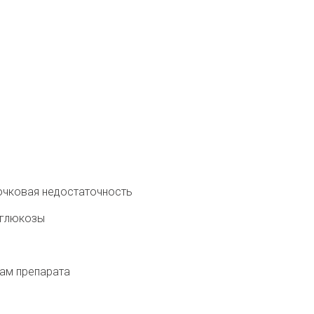
дочковая недостаточность
 глюкозы
там препарата