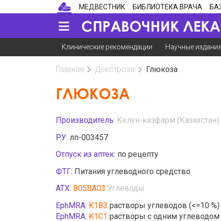
МЕДВЕСТНИК
БИБЛИОТЕКА ВРАЧА
БА
Клинические рекомендации
Научные издани
Главная
Декстроза
Глюкоза
ГЛЮКОЗА
Производитель:
Келун-казфарм (Казахстан)
РУ:
лп-003457
Отпуск из аптек:
по рецепту
ФТГ:
Питания углеводного средство
АТХ:
B05BA03
Углеводы
EphMRA:
K1B3
растворы углеводов (<=10 %)
EphMRA:
K1C1
растворы с одним углеводом (