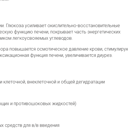
ии. Глюкоза усиливает окислительно-восстановительные
ескую функцию печени, покрывает часть энергетических
чником легкоусвояемых углеводов.
твора повышается осмотическое давление крови, стимулиру
сикационная функция печени, увеличивается диурез.
 клеточной, внеклеточной и общей дегидратации
яющих и противошоковых жидкостей)
х средств для в/в введения