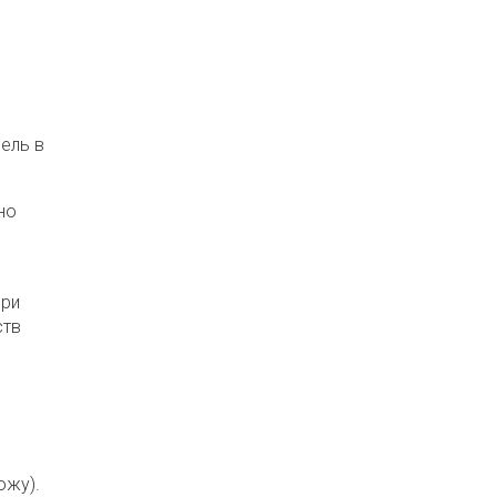
ель в
но
при
ств
ожу).