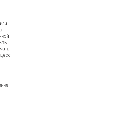
или
а
нной
ыть
чать
оцесс
ение