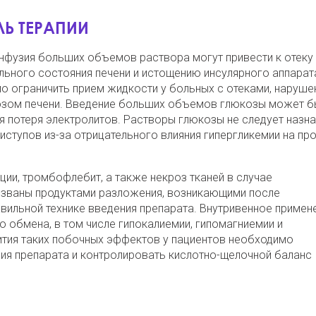
Ь ТЕРАПИИ
нфузия больших объемов раствора могут привести к отеку 
льного состояния печени и истощению инсулярного аппарат
 ограничить прием жидкости у больных с отеками, наруше
озом печени. Введение больших объемов глюкозы может б
 потеря электролитов. Растворы глюкозы не следует назна
ступов из-за отрицательного влияния гипергликемии на пр
ии, тромбофлебит, а также некроз тканей в случае
вызваны продуктами разложения, возникающими после
авильной технике введения препарата. Внутривенное примен
 обмена, в том числе гипокалиемии, гипомагниемии и
тия таких побочных эффектов у пациентов необходимо
ия препарата и контролировать кислотно-щелочной баланс