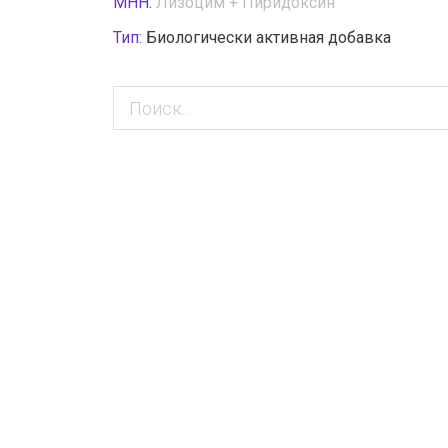
МНН:
Лизоцим + Пиридоксин
Тип:
Биологически активная добавка