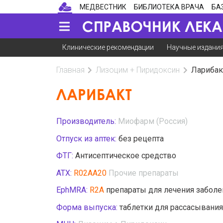
МЕДВЕСТНИК
БИБЛИОТЕКА ВРАЧА
БА
Клинические рекомендации
Научные издани
Главная
Лизоцим + Пиридоксин
Ларибак
ЛАРИБАКТ
Производитель:
Миофарм (Россия)
Отпуск из аптек:
без рецепта
ФТГ:
Антисептическое средство
АТХ:
R02AA20
Прочие препараты
EphMRA:
R2A
препараты для лечения заболе
Форма выпуска:
таблетки для рассасывания