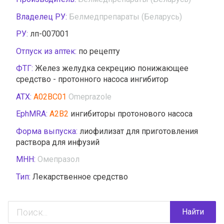
Владелец РУ:
Белмедпрепараты (Беларусь)
РУ:
лп-007001
Отпуск из аптек:
по рецепту
ФТГ:
Желез желудка секрецию понижающее
средство - протонного насоса ингибитор
АТХ:
A02BC01
Omeprazole
EphMRA:
A2B2
ингибиторы протонового насоса
Форма выпуска:
лиофилизат для приготовления
раствора для инфузий
МНН:
Омепразол
Тип:
Лекарственное средство
Найти