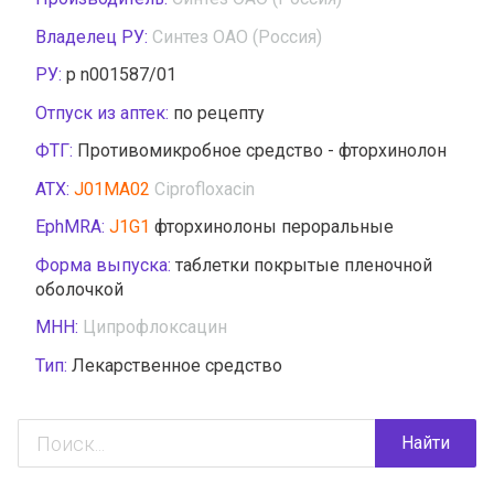
Владелец РУ:
Синтез ОАО (Россия)
РУ:
р n001587/01
Отпуск из аптек:
по рецепту
ФТГ:
Противомикробное средство - фторхинолон
АТХ:
J01MA02
Ciprofloxacin
EphMRA:
J1G1
фторхинолоны пероральные
Форма выпуска:
таблетки покрытые пленочной
оболочкой
МНН:
Ципрофлоксацин
Тип:
Лекарственное средство
Найти