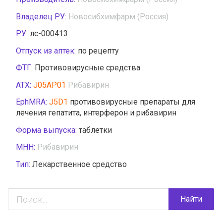
Владелец РУ:
Новосибхимфарм (Россия)
РУ:
лс-000413
Отпуск из аптек:
по рецепту
ФТГ:
Противовирусные средства
АТХ:
J05AP01
Рибавирин
EphMRA:
J5D1
противовирусные препараты для
лечения гепатита, интерферон и рибавирин
Форма выпуска:
таблетки
МНН:
Рибавирин
Тип:
Лекарственное средство
Найти