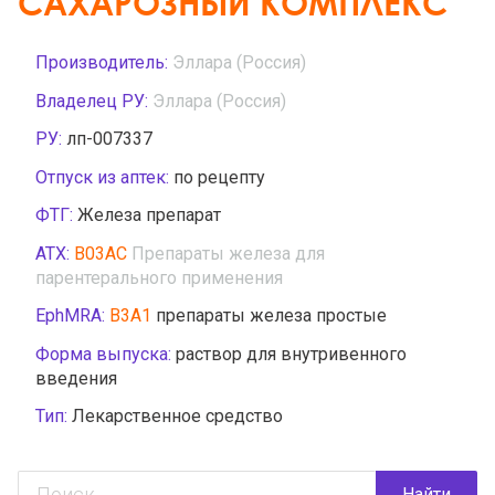
САХАРОЗНЫЙ КОМПЛЕКС
Производитель:
Эллара (Россия)
Владелец РУ:
Эллара (Россия)
РУ:
лп-007337
Отпуск из аптек:
по рецепту
ФТГ:
Железа препарат
АТХ:
B03AC
Препараты железа для
парентерального применения
EphMRA:
B3A1
препараты железа простые
Форма выпуска:
раствор для внутривенного
введения
Тип:
Лекарственное средство
Найти