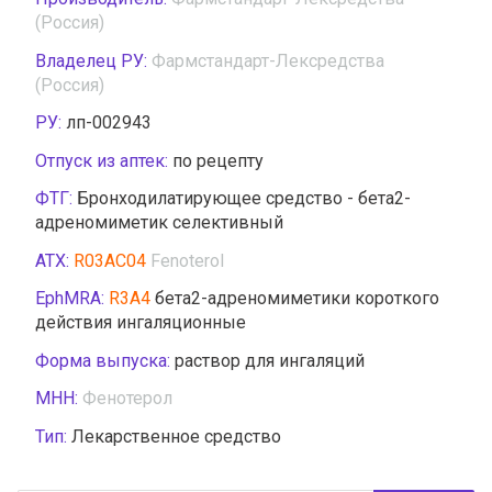
(Россия)
Владелец РУ:
Фармстандарт-Лексредства
(Россия)
РУ:
лп-002943
Отпуск из аптек:
по рецепту
ФТГ:
Бронходилатирующее средство - бета2-
адреномиметик селективный
АТХ:
R03AC04
Fenoterol
EphMRA:
R3A4
бета2-адреномиметики короткого
действия ингаляционные
Форма выпуска:
раствор для ингаляций
МНН:
Фенотерол
Тип:
Лекарственное средство