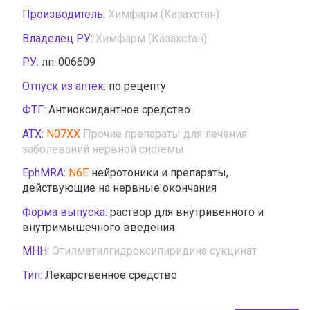
Производитель:
Химфарм (Казахстан)
Владелец РУ:
Химфарм (Казахстан)
РУ:
лп-006609
Отпуск из аптек:
по рецепту
ФТГ:
Антиоксидантное средство
АТХ:
N07XX
Прочие препараты для лечения
заболеваний нервной системы
EphMRA:
N6E
нейротоники и препараты,
действующие на нервные окончания
Форма выпуска:
раствор для внутривенного и
внутримышечного введения
МНН:
Этилметилгидроксипиридина сукцинат
Тип:
Лекарственное средство