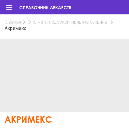
Главная
Этилметилгидроксипиридина сукцинат
Акримекс
АКРИМЕКС