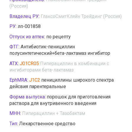
(Россия)
Владелец РУ:
ГлаксоСмитКляйн Трейдинг (Россия)
РУ:
лп-001858
Отпуск из аптек:
по рецепту
ФТГ:
Антибиотик-пенициллин
полусинтетический+бета-лактамаз ингибитор
АТХ:
J01CR05
Пиперациллин в комбинации с
ингибиторами бета-лактамаз
EphMRA:
J1C2
пенициллины широкого спектра
дейсвия парентеральные
Форма выпуска:
порошок для приготовления
раствора для внутривенного введения
МНН:
Пиперациллин + Тазобактам
Тип:
Лекарственное средство