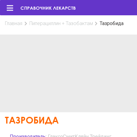
Главная
Пиперациллин + Тазобактам
Тазробида
ТАЗРОБИДА
Производитель:
ГлаксоСмитКляйн Трейдинг